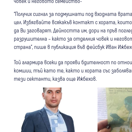
човек и неговото семейство-
“Получих сигнал за подмушнати под входната врата
цел. Избягвайте всякакъв контакт с хората, кои
да Ви заговарят. Дейността им, дори на пръв погле
разрушителна – както за отделния човек и негов
страна”, пише в публикация във фейсбук Иван Ижбех
Той алармира всеки да прояви бдителност по отнош
комшии, тъй като те, както и хората със заболява
тези сектанти, казва още Ижбехов.