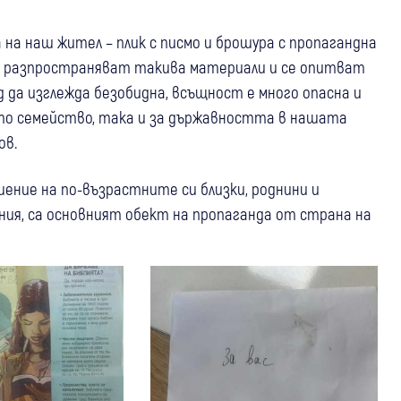
 на наш жител – плик с писмо и брошура с пропагандна
то разпространяват такива материали и се опитват
д да изглежда безобидна, всъщност е много опасна и
ото семейство, така и за държавността в нашата
ов.
ение на по-възрастните си близки, роднини и
ния, са основният обект на пропаганда от страна на