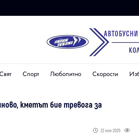
Свят
Спорт
Любопитно
Скорости
Из
ново, кметът бие тревога за
22 ное 2025