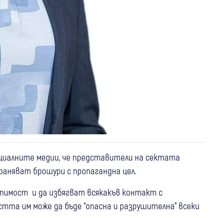
оциалните медии, че представители на сектата
раняват брошури с пропагандна цел.
пимост и да избягват всякакъв контакт с
тта им може да бъде “опасна и разрушителна” всеки