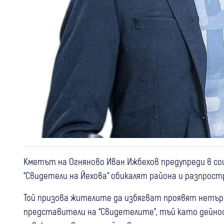
Кметът на Огняново Иван Ижбехов предупреди в с
“Свидетели на Йехова“ обикалят района и разпрост
Той призова жителите да избягват проявят нетър
представители на “Свидетелите”, тъй като дейнос