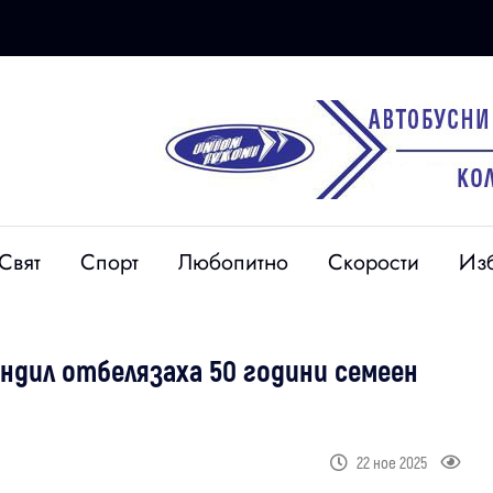
Свят
Спорт
Любопитно
Скорости
Из
ндил отбелязаха 50 години семеен
22 ное 2025