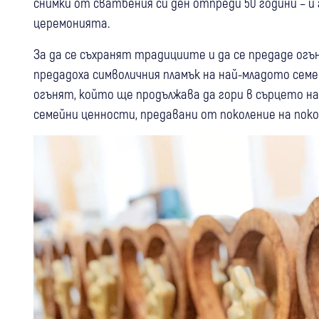
снимки от сватбения си ден отпреди 50 години – и 
церемонията.
За да се съхранят традициите и да се предаде огъ
предадоха символичния пламък на най-младото семей
огънят, който ще продължава да гори в сърцето на
семейни ценности, предавани от поколение на пок