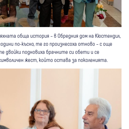
яхната обща история – в Обредния дом на Кюстендил,
0 години по-късно, те го произнесоха отново – с още
е двойки подновиха брачните си обети и се
 символичен жест, който остава за поколенията.