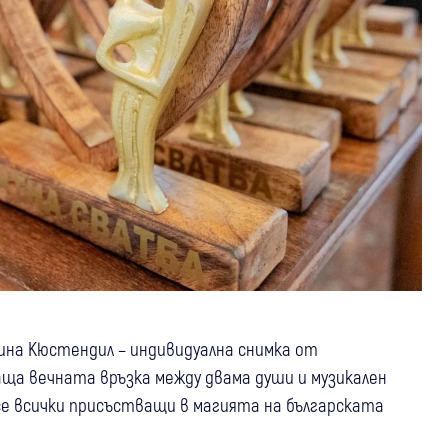
щина Кюстендил – индивидуална снимка от
ща вечната връзка между двама души и музикален
се всички присъстващи в магията на българската