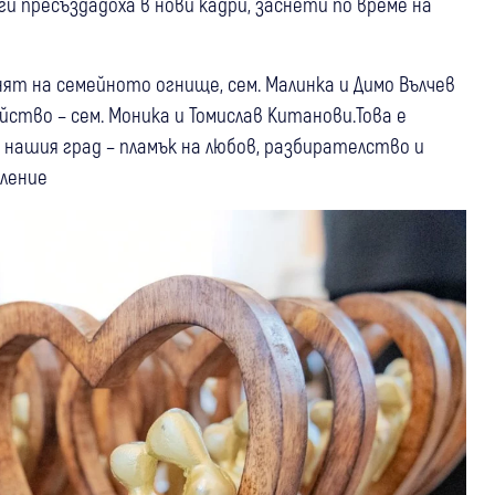
ги пресъздадоха в нови кадри, заснети по време на
нят на семейното огнище, сем. Малинка и Димо Вълчев
ство – сем. Моника и Томислав Китанови.Това е
 нашия град – пламък на любов, разбирателство и
оление