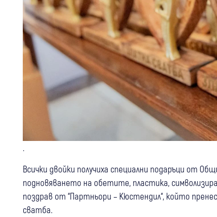
.
Всички двойки получиха специални подаръци от Об
подновяването на обетите, пластика, символизира
поздрав от “Партньори – Кюстендил“, който прене
сватба.