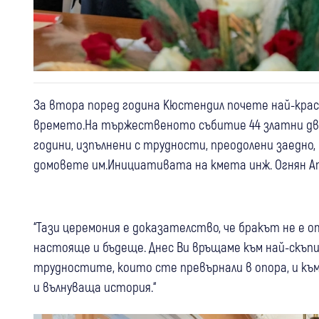
За втора поред година Кюстендил почете най-кра
времето.На тържественото събитие 44 златни дво
години, изпълнени с трудности, преодолени заедно, 
домовете им.Инициативата на кмета инж. Огнян А
“Тази церемония е доказателство, че бракът не е о
настояще и бъдеще. Днес Ви връщаме към най-скъп
трудностите, които сте превърнали в опора, и към
и вълнуваща история.“