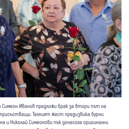
 Симеон Иванов предложи брак за втори път на
и присъстващи. Техният жест предизвика бурни
на и Николай Симеонови пък донесоха оригинални