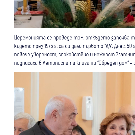
Церемонията се проведе там, откъдето започва т
където през 1975 г. са си дали първото “ДА“. Днес, 5
повече увереност, спокойствие и нежност.Златнит
подписаха в Летописната книга на “Обреден дом“ –