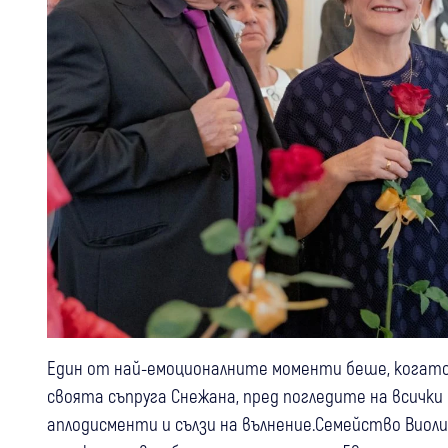
Един от най-емоционалните моменти беше, когато
своята съпруга Снежана, пред погледите на всичк
аплодисменти и сълзи на вълнение.Семейство Виоли