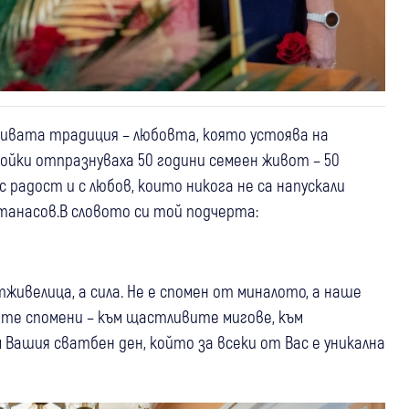
сивата традиция – любовта, която устоява на
йки отпразнуваха 50 години семеен живот – 50
с радост и с любов, които никога не са напускали
танасов.В словото си той подчерта:
тживелица, а сила. Не е спомен от миналото, а наше
ите спомени – към щастливите мигове, към
 Вашия сватбен ден, който за всеки от Вас е уникална