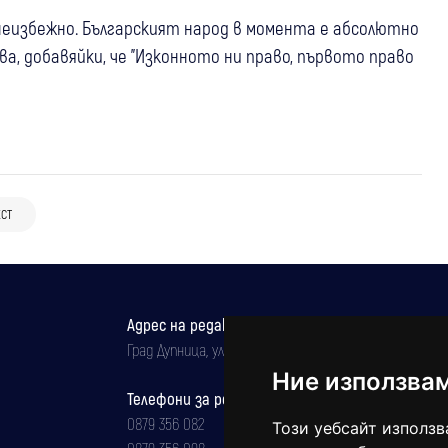
 неизбежно. Българският народ в момента е абсолютно
ова, добавяйки, че "Изконното ни право, първото право
СТ
Адрес на редакцията
Град Дупница, ул.''Христо Ботев" 43
Ние използва
Телефони за реклама и абонаменти
0879 356 082
Този уебсайт използв
0879 356 098