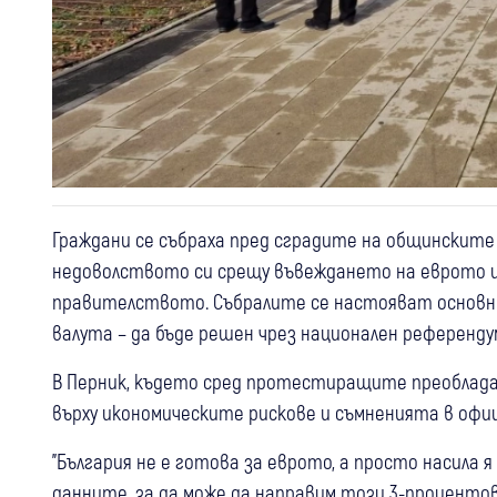
Граждани се събраха пред сградите на общинските
недоволството си срещу въвеждането на еврото и
правителството. Събралите се настояват основни
валута – да бъде решен чрез национален референду
В Перник, където сред протестиращите преоблад
върху икономическите рискове и съмненията в офи
"България не е готова за еврото, а просто насила 
данните, за да може да направим този 3-проценто