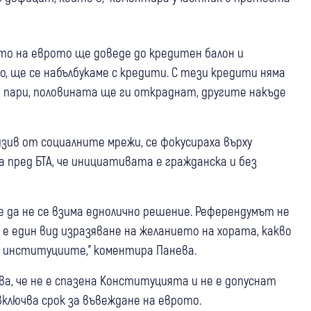
ето на еврото ще доведе до кредитен балон и
о, ще се набълбукаме с кредити. С тези кредити няма
и пари, половината ще ги откраднат, другите накъде
ив от социалните мрежи, се фокусираха върху
а пред БТА, че инициативата е гражданска и без
 е да не се взима еднолично решение. Референдумът не
а е един вид изразяване на желанието на хората, какво
м институциите," коментира Панева.
а, че не е спазена Конституцията и не е допуснат
включва срок за въвеждане на еврото.