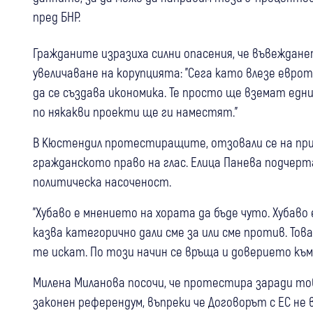
пред БНР.
Гражданите изразиха силни опасения, че въвеждан
увеличаване на корупцията: "Сега като влезе еврот
да се създава икономика. Те просто ще вземат едн
по някакви проекти ще ги наместят."
В Кюстендил протестиращите, отзовали се на приз
гражданското право на глас. Елица Панева подчерт
политическа насоченост.
"Хубаво е мнението на хората да бъде чуто. Хубаво
казва категорично дали сме за или сме против. Тов
те искат. По този начин се връща и доверието къ
Милена Миланова посочи, че протестира заради тов
законен референдум, въпреки че Договорът с ЕС не 