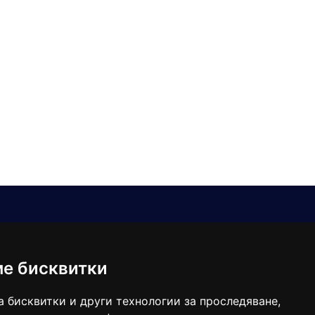
Е-мейл
Следвайте ни:
viaranews@gmail.com
balgarkanews@gmail.com
ме бисквитки
viara_reklama@mail.bg
а бисквитки и други технологии за проследяване,