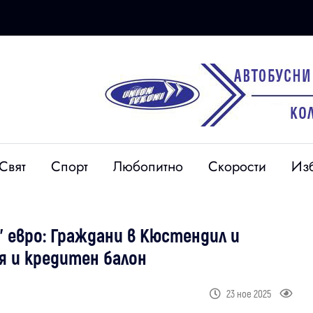
Свят
Спорт
Любопитно
Скорости
Из
 евро: Граждани в Кюстендил и
я и кредитен балон
23 ное 2025