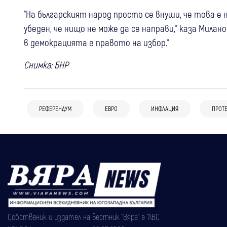
"На българският народ просто се внуши, че това е
убеден, че нищо не може да се направи," каза Милан
в демокрацията е правото на избор."
Снимка: БНР
РЕФЕРЕНДУМ
ЕВРО
ИНФЛАЦИЯ
ПРОТЕ
Собственик и издател на вестник "Вяра" е "АВС