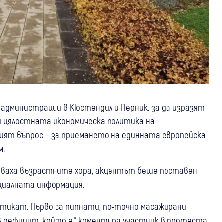
 администрации в Кюстендил и Перник, за да изразят
 цялостната икономическа политика на
ят въпрос – за приемането на единната европейска
м.
аваха възрастните хора, акцентът беше поставен
циалната информация.
я тикат. Първо са пипнати, по-точно масажирани
в дефицит, който е," коментира участник в протеста