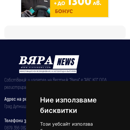
Собственик и издател на вестник "Вяра" е "АВС КО" ООД,
регистрирана на 08.05.2002 година.
Адрес на редакцията
Ние използваме
Град Дупница, ул.''Христо Ботев" 43
бисквитки
Телефони за реклама и абонаменти
Този уебсайт използва
0879 356 082