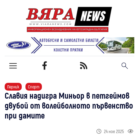
Перник
Спорт
Славия надигра Миньор в петгеймов
двубой от волейболното първенство
при дамите
24 ное 2025