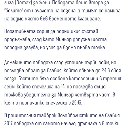
лига (Demax) за жени. Победата беше втора за
“белите“ от началото на сезона, а тимът се намира
на седмо място във временното класиране.
Негативната серия за пернишкия състав
продължава, след като Миньор допусна шеста
поредна загуба, но успя да вземе първа точка.
Домакините поведоха след успешен първи гейм, но
последва обрат за Славия, който обърна до 2:1 в своя
полза. Гостите бяха особено категорични в третия
гейм, който спечелиха на 14, но последва също
толкова убедителна за Миньор четвърта част, в
която перничанки спечелиха с 25:13.
В решителния тайбрек волейболистките на Славия
2017 поведоха от самото начало, дръпнаха с 8 точки