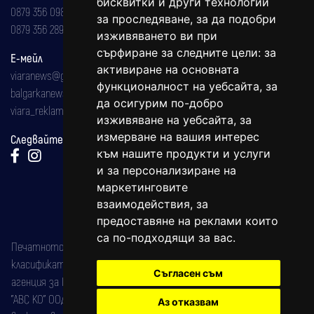
бисквитки и други технологии
0879 356 098
за проследяване, за да подобри
0879 356 289
изживяването ви при
сърфиране за следните цели:
за
Е-мейл
активиране на основната
viaranews@gmail.com
функционалност на уебсайта
,
за
balgarkanews@gmail.com
да осигурим по-добро
viara_reklama@mail.bg
изживяване на уебсайта
,
за
измерване на вашия интерес
Следвайте ни:
към нашите продукти и услуги
и за персонализиране на
маркетинговите
взаимодействия
,
за
предоставяне на реклами които
са по-подходящи за вас
.
Печатното издание на вестника е регистрирано в националния
класификатор на печатните издания (Българска национална
Съгласен съм
агенция за ISSN) под номер: ISSN 1312-4722.
"АВС КО" ООД е притежател на марката: Вяра информационен
Аз отказвам