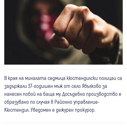
В края на миналата седмица кюстендилски полицаи са
задържали 37-годишен мъж от село Ябълково за
нанесен побой на баща му. Досъдебно производство е
образувано по случая в Районно управление-
Кюстендил. Уведомен е дежурен прокурор.