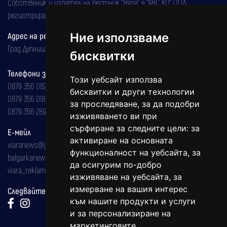
Собственик и издател на вестник "Вяра" е "АВС КО" ООД,
регистрирана на 08.05.2002 година.
Ние използваме
Адрес на редакцията
Град Дупница, ул.''Христо Ботев" 43
бисквитки
Телефони за реклама и абонаменти
Този уебсайт използва
0879 356 082
бисквитки и други технологии
0879 356 098
за проследяване, за да подобри
0879 356 289
изживяването ви при
сърфиране за следните цели:
за
Е-мейл
активиране на основната
viaranews@gmail.com
функционалност на уебсайта
,
за
balgarkanews@gmail.com
да осигурим по-добро
viara_reklama@mail.bg
изживяване на уебсайта
,
за
измерване на вашия интерес
Следвайте ни:
към нашите продукти и услуги
и за персонализиране на
маркетинговите