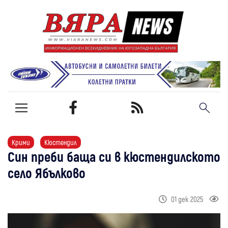
Крими
Кюстендил
Син преби баща си в кюстендилското
село Ябълково
01 дек 2025