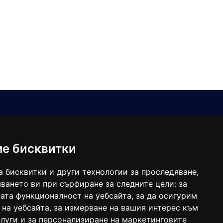
Е-мейл
Следвайте ни:
viaranews@gmail.com
balgarkanews@gmail.com
ме бисквитки
viara_reklama@mail.bg
а бисквитки и други технологии за проследяване,
ването ви при сърфиране за следните цели:
за
ата функционалност на уебсайта
,
за да осигурим
 на уебсайта
,
за измерване на вашия интерес към
луги и за персонализиране на маркетинговите