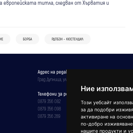
а европейската титла, следван от Хърватия и
ИЕ
БОРБА
РДПБЗН – КЮСТЕНДИЛ
Адрес на редакцията
Град Дупница, ул.''Христо Ботев" 43
Ние използва
Телефони за реклама и абонаменти
0879 356 082
Този уебсайт използв
0879 356 098
за да подобри изживя
0879 356 289
активиране на основн
по-добро изживяване
нашите продукти и ус