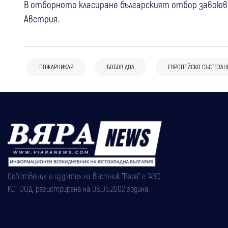
В отборното класиране българският отбор завоюв
Австрия.
ПОЖАРНИКАР
БОБОВ ДОЛ
ЕВРОПЕЙСКО СЪСТЕЗАН
Собственик и издател на вестник "Вяра" е "АВС
КО" ООД, регистрирана на 08.05.2002 година.