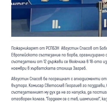
Пожарникарят от РСПБЗН Августин Спасов от Бобов 
Европейското състезание по борба, организирано о
състезатели от 12 държави се включиха в 18-ото из
ноември в хърватската столица Загреб.
Августин Спасов бе посрещнат с аплодисменти от 
възторг. Комисар Светослав Георгиев го поздрави,
състезателният му дух да не го напуска, да пости
отговорен колега. “Гордеем се с теб, шампионе!“, ка