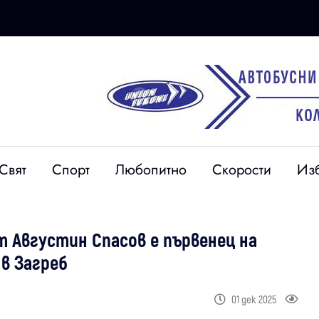
Свят
Спорт
Любопитно
Скорости
Из
т Августин Спасов е първенец на
в Загреб
01 дек 2025