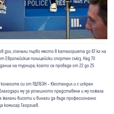
дол, спечели първо място в категорията до 67 кг на
т Европейския полицейски спортен съюз. Над 70
дание на турнира, което се проведе от 22 до 25
колегите си от РДПБЗН – Кюстендил и с искрен
 благодари му за успешното представяне и му пожела
га желани висоти и винаги да бъде професионално
за комисар Георгиев.