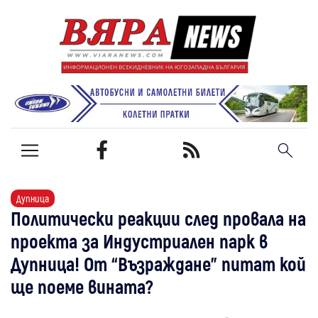
Дупница
Политически реакции след провала на
проекта за Индустриален парк в
Дупница! От “Възраждане” питат кой
ще поеме вината?