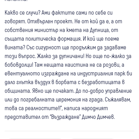
Какво се случи? Ами фактите сами по себе си
говорят. Отхвърлен проект. Не от кой да е, а от
собствения министър на кмета на Дупница, от
същата политическа формация. И кой ще поеме
вината? Със сигурност ще продължим да задаваме
този въпрос. Жалко за дупничани! Но още по-жалко за
бобовдолци! Там нещата наистина не са розови, а
евентуалното изграждане на индустриалния парк би
дало глътка въздух в борбата с безработицата в
общината. Явно ще почакат. До по-добро управление
или до погребалната церемония на града. Съжалявам,
това са реалностите!!", написа народният
представител от “Възраждане” Димчо Димчев.