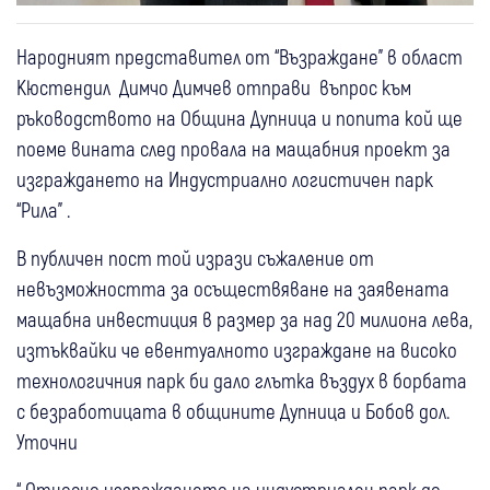
Народният представител от “Възраждане” в област
Кюстендил Димчо Димчев отправи въпрос към
ръководството на Община Дупница и попита кой ще
поеме вината след провала на мащабния проект за
изграждането на Индустриално логистичен парк
“Рила” .
В публичен пост той изрази съжаление от
невъзможността за осъществяване на заявената
мащабна инвестиция в размер за над 20 милиона лева,
изтъквайки че евентуалното изграждане на високо
технологичния парк би дало глътка въздух в борбата
с безработицата в общините Дупница и Бобов дол.
Уточни
“ Относно изграждането на индустриален парк до