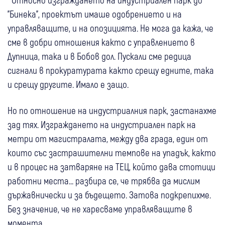
"Бинека", проектът имаше одобрението и на
управляващите, и на опозицията. Не мога да кажа, че
сме в добри отношения както с управлението в
Дупница, така и в Бобов дол. Пускали сме редица
сигнали в прокуратурата както срещу едните, така
и срещу другите. Имало е защо.
Но по отношение на индустриалния парк, застанахме
зад тях. Изграждането на индустриален парк на
метри от магистралата, между два града, един от
които със застрашителни темпове на упадък, както
и в процес на затваряне на ТЕЦ, който дава стотици
работни места... разбира се, че трябва да мислим
държавнически и за бъдещето. Затова подкрепихме.
Без значение, че не харесваме управляващите в
момента.