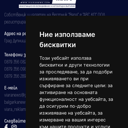
Собственик и издател на вестник "Вяра" е "АВС КО" ООД,
регистрирана на 08.05.2002 година.
Адрес на редакцията
Ние използваме
Град Дупница, ул.''Христо Ботев" 43
бисквитки
Телефони за реклама и абонаменти
Този уебсайт използва
0879 356 082
бисквитки и други технологии
0879 356 098
за проследяване, за да подобри
0879 356 289
изживяването ви при
сърфиране за следните цели:
за
Е-мейл
активиране на основната
viaranews@gmail.com
функционалност на уебсайта
,
за
balgarkanews@gmail.com
да осигурим по-добро
viara_reklama@mail.bg
изживяване на уебсайта
,
за
измерване на вашия интерес
Следвайте ни:
към нашите продукти и услуги