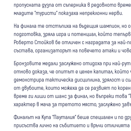
пропусната дузпа от съперника в редовното време
младите “туристи“ показаха непреклонни нерви.
На финала те отстъпиха на бъдещия шампион, но о
подготовка, зряла игра и потенциал, който тепърв
Роберто Стойков бе отличен с наградата за най-по
състава, организаторът на повечето атаки и чов
Бронзовите медали заслужено отидоха при най-рут
отново доказа, че опитът е ценен капитал, който
демонстрира тактическа дисциплина, зрялост и си
от двубоите, които можеха да се развият по корен
време ги лиши от шанс за финал, но въпреки това “
характер в мача за третото място, заслужено зав
Финалът на Купа “Пауталия“ беше специален и по д
присъства лично на събитието и връчи отличията