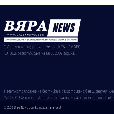
Собственик и издател на вестник "Вяра" е "АВС
КО" ООД, регистрирана на 08.05.2002 година.
Печатното издание на вестника е регистрирано в националния класи
"АВС КО" ООД е притежател на марката: Вяра информационен всекидн
© 2026 Вяра News Всички права запазени!