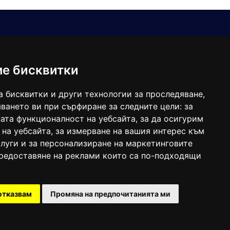
Е-мейл
Следвайте ни:
viaranews@gmail.com
balgarkanews@gmail.com
ме бисквитки
viara_reklama@mail.bg
а бисквитки и други технологии за проследяване,
ването ви при сърфиране за следните цели:
за
ата функционалност на уебсайта
,
за да осигурим
 на уебсайта
,
за измерване на вашия интерес към
луги и за персонализиране на маркетинговите
предоставяне на реклами които са по-подходящи
 под номер: ISSN 1312-4722.
отказвам
Промяна на предпочитанията ми
47857/11.05.2004 година.
Created by
DREAMmedia Creative Studio