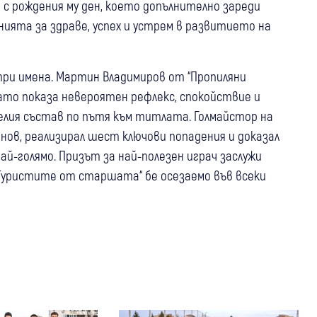
с рождения му ден, което допълнително зареди
ията за здраве, успех и устрем в развитието на
три имена. Мартин Владимиров от “Пропиляни
като показа невероятен рефлекс, спокойствие и
целия състав по пътя към титлата. Голмайстор на
ов, реализирал шест ключови попадения и доказал
ай-голямо. Призът за най-полезен играч заслужи
“Туристите от старшата“ бе осезаемо във всеки