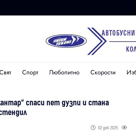
Свят
Спорт
Любопитно
Скорости
Из
антар” спаси пет дузпи и стана
юстендил
02 дек 2025