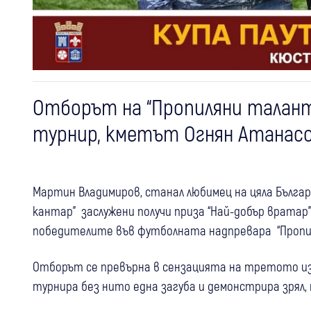
Отборът на “Пропиляни талан
турнир, кметът Огнян Атанас
Мартин Владимиров, станал любимец на цяла Бълга
кантар” заслужени получи приза “Най-добър вратар”
победителите във футболната надпревара “Пропи
Отборът се превърна в сензацията на третото изда
турнира без нито една загуба и демонстрира зрял