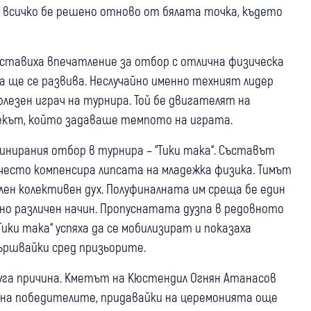
 всичко бе решено отново от бялата точка, където
ставиха впечатление за отбор с отлична физическа
а ще се развива. Неслучайно именно техният лидер
лезен играч на турнира. Той бе двигателят на
екът, който задаваше темпото на играта.
инирания отбор в турнира – “Тики така“. Съставът
 често компенсира липсата на младежка физика. Тимът
лен колективен дух. Полуфиналната им среща бе един
но различен начин. Пропуснатата дузпа в редовното
Тики така“ успяха да се мобилизират и показаха
ършвайки сред призьорите.
руга причина. Кметът на Кюстендил Огнян Атанасов
 на победителите, придавайки на церемонията още