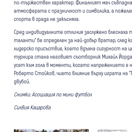
по-тържествен характер. Финалният мач съвпадна 
атмосферата с празничност и символика, а пожелан
спорта в града не закъсняха.
Сред индивидуалните отличия заслужено блеснаха 
таланти“ бе определен за най-добър вратар, след 
лидерско присъствие, което вдъхна сигурност на 
турнира стана неговият съотборник Михайл Йордан
усет към гола в моменти, когато напрежението е н
Роберто Стойков, чието влияние върху играта на 
двубой.
Снимки: Асоциация по мини футбол
Силвия Кацарова