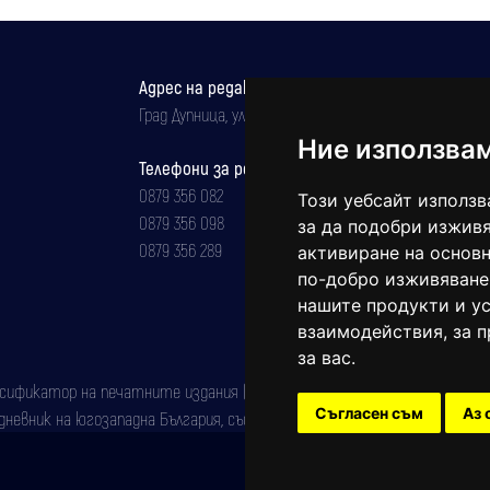
Адрес на редакцията
Град Дупница, ул.''Христо Ботев" 43
Ние използва
Телефони за реклама и абонаменти
0879 356 082
Този уебсайт използв
0879 356 098
за да подобри изживя
0879 356 289
активиране на основн
по-добро изживяване
нашите продукти и ус
взаимодействия
,
за 
за вас
.
фикатор на печатните издания (Българска национална агенция за ISSN)
Съгласен съм
Аз 
евник на югозападна България, със свидетелство за марка рег. номер: 