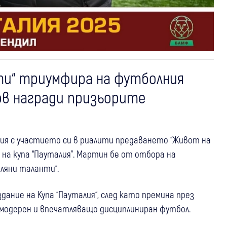
ти“ триумфира на футболния
ов награди призьорите
рия с участието си в риалити предаването “Живот на
 на купа “Пауталия”. Мартин бе от отбора на
ляни таланти“.
ние на Купа “Пауталия“, след като премина през
, модерен и впечатляващо дисциплиниран футбол.