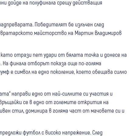
ни дойде на полуфинала срещу действащия
надпреварата. Победителят бе излъчен след
 и вратарското майсторство на Мартин Владимиров
д като отрази пет удари от бялата точка и донесе на
. На финала отборът показа още по-голяма
иумф е символ на едно поколение, което обещава силно
а“ направи едно от най-силните си участия и
връщайки се в едно от големите открития на
ивен стил, доминира в голяма част от мачовете си и
предложи футбол с високо напрежение. След