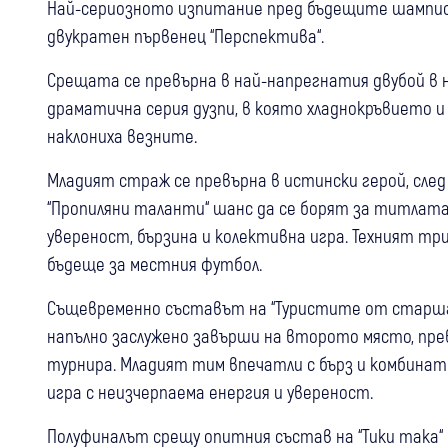
Най-сериозното изпитание пред бъдещите шампио
двукратен първенец “Перспектива“.
Срещата се превърна в най-напрегнатия двубой в 
драматична серия дузпи, в която хладнокръвието
наклониха везните.
Младият страж се превърна в истински герой, сле
“Пропиляни таланти“ шанс да се борят за титлата
увереност, бързина и колективна игра. Техният тр
бъдеще за местния футбол.
Същевременно съставът на “Туристите от старшат
напълно заслужено завърши на второто място, пре
турнира. Младият тим впечатли с бърз и комбинат
игра с неизчерпаема енергия и увереност.
Полуфиналът срещу опитния състав на “Тики така“ 