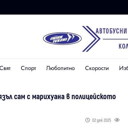
Свят
Спорт
Любопитно
Скорости
Из
язъл сам с марихуана в полицейското
02 дек 2025