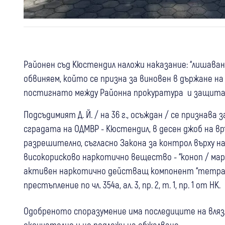
Районен съд Кюстендил наложи наказание: “лишаван
обвиняем, който се призна за виновен в държане н
постигнато между Районна прокуратура и защит
Подсъдимият Д. Й. / на 36 г., осъждан / се признава з
сградата на ОДМВР - Кюстендил, в десен джоб на връ
разрешително, съгласно Закона за контрол върху 
високорисково наркотично вещество - “коноп / мари
активен наркотично действащ компонент “тетрахид
престъпление по чл. 354а, ал. 3, пр. 2, т. 1, пр. 1 от НК.
Одобреното споразумение има последиците на влязл
окончателно и не подлежи на обжалване.