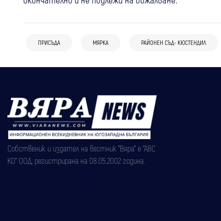
ПРИСЪДА
МЯРКА
РАЙОНЕН СЪД- КЮСТЕНДИЛ
Собственик и издател на вестник "Вяра" е "АВС
КО" ООД, регистрирана на 08.05.2002 година.