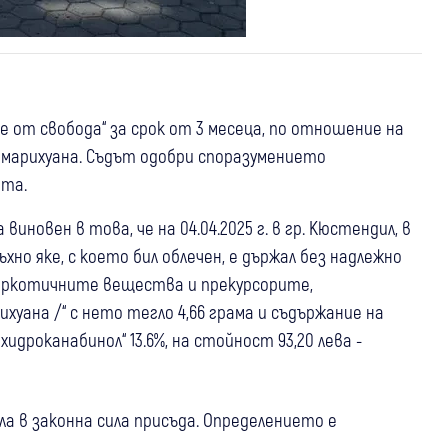
е от свобода“ за срок от 3 месеца, по отношение на
а марихуана. Съдът одобри споразумението
ата.
а виновен в това, че на 04.04.2025 г. в гр. Кюстендил, в
хно яке, с което бил облечен, е държал без надлежно
наркотичните вещества и прекурсорите,
хуана /“ с нето тегло 4,66 грама и съдържание на
роканабинол“ 13.6%, на стойност 93,20 лева -
а в законна сила присъда. Определението е