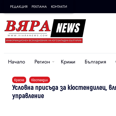
РЕДАКЦИЯ
РЕКЛАМА
КОНТАКТИ
Начало
Регион
Крими
България
Кресна
Кюстендил
Условна присъда за кюстендилец, вл
управление