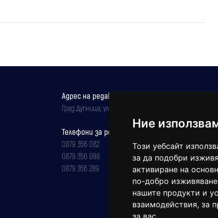
Адрес на редакцията
Град Дупница, ул.''Христо Ботев" 43
Ние използва
Телефони за реклама и абонаменти
0879 356 082
Този уебсайт използв
0879 356 098
за да подобри изживя
0879 356 289
активиране на основн
по-добро изживяване
нашите продукти и ус
взаимодействия
,
за 
за вас
.