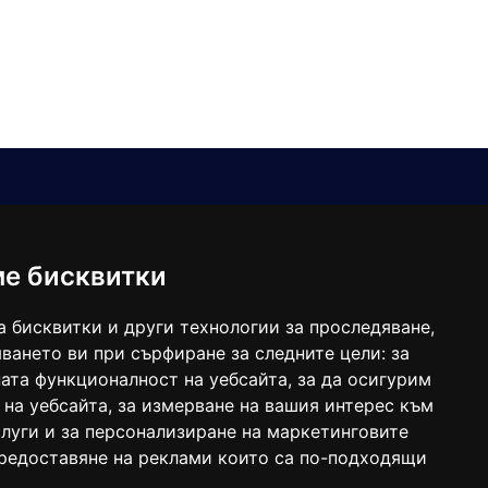
Е-мейл
Следвайте ни:
viaranews@gmail.com
balgarkanews@gmail.com
ме бисквитки
viara_reklama@mail.bg
а бисквитки и други технологии за проследяване,
ването ви при сърфиране за следните цели:
за
ата функционалност на уебсайта
,
за да осигурим
 на уебсайта
,
за измерване на вашия интерес към
луги и за персонализиране на маркетинговите
предоставяне на реклами които са по-подходящи