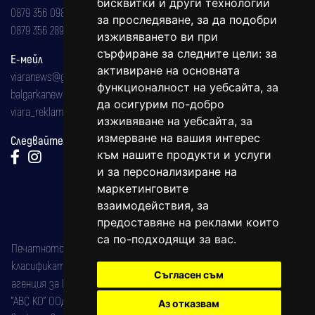
бисквитки и други технологии
0879 356 098
за проследяване, за да подобри
0879 356 289
изживяването ви при
сърфиране за следните цели:
за
Е-мейл
активиране на основната
viaranews@gmail.com
функционалност на уебсайта
,
за
balgarkanews@gmail.com
да осигурим по-добро
viara_reklama@mail.bg
изживяване на уебсайта
,
за
измерване на вашия интерес
Следвайте ни:
към нашите продукти и услуги
и за персонализиране на
маркетинговите
взаимодействия
,
за
предоставяне на реклами които
са по-подходящи за вас
.
Печатното издание на вестника е регистрирано в националния
класификатор на печатните издания (Българска национална
Съгласен съм
агенция за ISSN) под номер: ISSN 1312-4722.
"АВС КО" ООД е притежател на марката: Вяра информационен
Аз отказвам