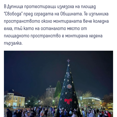
В Дупница протестиращи излязоха на площад
“Свобода” пред сградата на Общината. Те изпълниха
пространството около монтираната вече коледна
елха, тъй като на останалото място от
площадното пространство е монтирана ледена
пързалка.