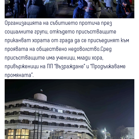
Организацията на събитието протича през
социалните групи, откъдето присъстващите
приканват хората от града да се присъединят към
проявата на обществено недоволство.Сред
присъстващите има ученици, млади хора,
привърженици на ПП “Възраждане” и “Продължаваме
промяната”.