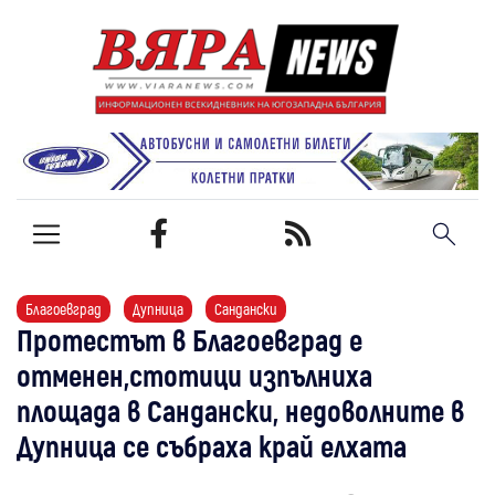
Благоевград
Дупница
Сандански
Протестът в Благоевград е
отменен,стотици изпълниха
площада в Сандански, недоволните в
Дупница се събраха край елхата