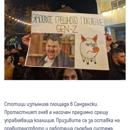
Стотици изпълниха площада в Сандански.
Протестният гняв е насочен предимно срещу
управляваща коалиция. Призивите са за оставка на
правителството и работеща съдебна система.