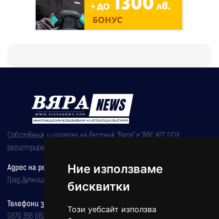
Собственик и издател на вестник "Вяра" е "АВС КО" ООД,
регистрирана на 08.05.2002 година.
Адрес на редакцията
Ние използваме
Град Дупница, ул.''Христо Ботев" 43
бисквитки
Телефони за реклама и абонаменти
Този уебсайт използва
0879 356 082