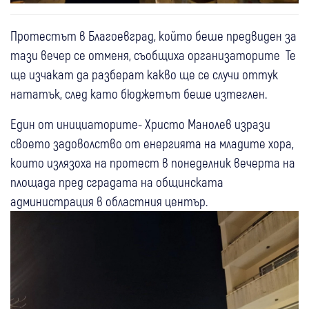
Протестът в Благоевград, който беше предвиден за
тази вечер се отменя, съобщиха организаторите Те
ще изчакат да разберат какво ще се случи оттук
нататък, след като бюджетът беше изтеглен.
Един от инициаторите- Христо Манолев изрази
своето задоволство от енергията на младите хора,
които излязоха на протест в понеделник вечерта на
площада пред сградата на общинската
администрация в областния център.