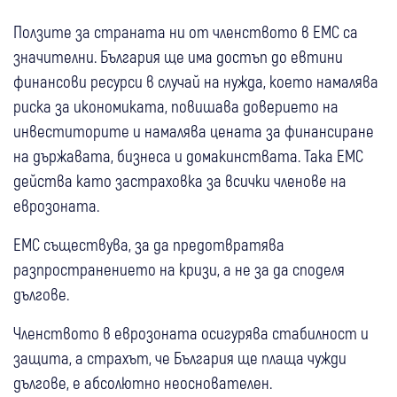
Ползите за страната ни от членството в ЕМС са
значителни. България ще има достъп до евтини
финансови ресурси в случай на нужда, което намалява
риска за икономиката, повишава доверието на
инвеститорите и намалява цената за финансиране
на държавата, бизнеса и домакинствата. Така ЕМС
действа като застраховка за всички членове на
еврозоната.
ЕМС съществува, за да предотвратява
разпространението на кризи, а не за да споделя
дългове.
Членството в еврозоната осигурява стабилност и
защита, а страхът, че България ще плаща чужди
дългове, е абсолютно неоснователен.