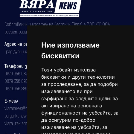
Собственик и издател на вестник "Вяра" е "АВС КО" ООД,
регистрирана на 08.05.2002 година.
Адрес на редакцията
Ние използваме
Град Дупница, ул.''Христо Ботев" 43
бисквитки
Телефони за реклама и абонаменти
Този уебсайт използва
0879 356 082
бисквитки и други технологии
0879 356 098
за проследяване, за да подобри
0879 356 289
изживяването ви при
сърфиране за следните цели:
за
Е-мейл
активиране на основната
viaranews@gmail.com
функционалност на уебсайта
,
за
balgarkanews@gmail.com
да осигурим по-добро
viara_reklama@mail.bg
изживяване на уебсайта
,
за