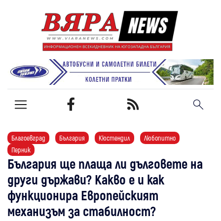
Благоевград
България
Кюстендил
Любопитно
Перник
България ще плаща ли дълговете на
други държави? Какво е и как
функционира Европейският
механизъм за стабилност?