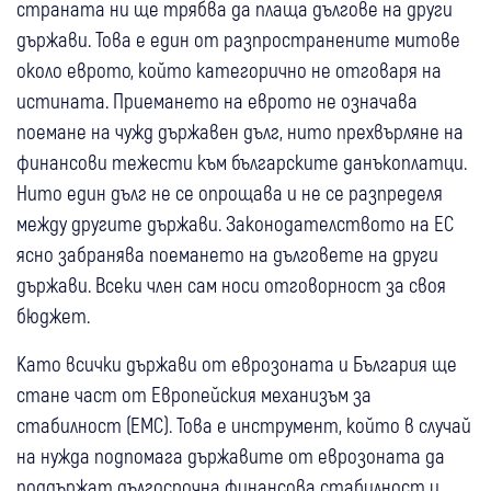
страната ни ще трябва да плаща дългове на други
държави. Това е един от разпространените митове
около еврото, който категорично не отговаря на
истината. Приемането на еврото не означава
поемане на чужд държавен дълг, нито прехвърляне на
финансови тежести към българските данъкоплатци.
Нито един дълг не се опрощава и не се разпределя
между другите държави. Законодателството на ЕС
ясно забранява поемането на дълговете на други
държави. Всеки член сам носи отговорност за своя
бюджет.
Като всички държави от еврозоната и България ще
стане част от Европейския механизъм за
стабилност (ЕМС). Това е инструмент, който в случай
на нужда подпомага държавите от еврозоната да
поддържат дългосрочна финансова стабилност и