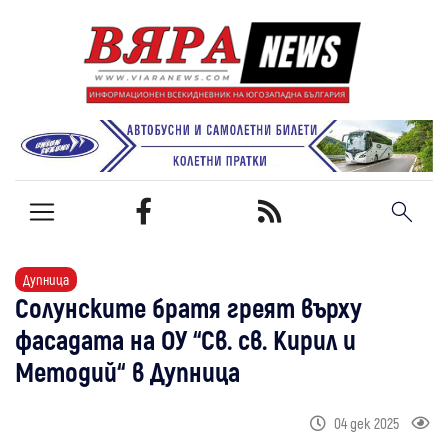
Дупница
Солунските братя греят върху
фасадата на ОУ “Св. св. Кирил и
Методий“ в Дупница
04 дек 2025