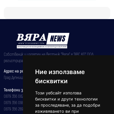
Собственик и издател на вестник "Вяра" е "АВС КО" ООД,
регистрирана на 08.05.2002 година.
Ние използваме
Адрес на редакцията
Град Дупница, ул.''Христо Ботев" 43
бисквитки
Телефони за реклама и абонаменти
Този уебсайт използва
0879 356 082
бисквитки и други технологии
0879 356 098
за проследяване, за да подобри
0879 356 289
изживяването ви при