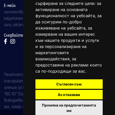
сърфиране за следните цели:
за
Е-мейл
активиране на основната
viaranews@gmail.com
функционалност на уебсайта
,
за
balgarkanews@gmail.com
да осигурим по-добро
viara_reklama@mail.bg
изживяване на уебсайта
,
за
измерване на вашия интерес
Следвайте ни:
към нашите продукти и услуги
и за персонализиране на
маркетинговите
взаимодействия
,
за
предоставяне на реклами които
са по-подходящи за вас
.
Печатното издание на вестника е регистрирано в националния
класификатор на печатните издания (Българска национална
Съгласен съм
агенция за ISSN) под номер: ISSN 1312-4722.
"АВС КО" ООД е притежател на марката: Вяра информационен
Аз отказвам
всекидневник на югозападна България, със свидетелство за марка
Промяна на предпочитанията
рег. номер: 47857/11.05.2004 година.
ми