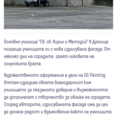
Основно училище “Св. св. Кирил и Методий“ в Дупница
посреща учениците си с нова изрисувана фасада. От
няколко дни на сградата греят ликовете на
солунските братя.
Художественото оформление е дело на GS Painting.
Оттам изразиха своята благодарност към
училището за оказаното доверие и възможността
да допринесат с творчество за облика на сградата.
Според авторите, изрисуваната фасада има за цел
да донесе радост и вдъхновение както на учениците,