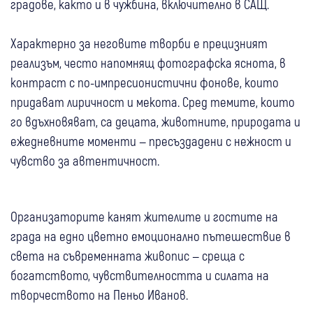
градове, както и в чужбина, включително в САЩ.
Характерно за неговите творби е прецизният
реализъм, често напомнящ фотографска яснота, в
контраст с по-импресионистични фонове, които
придават лиричност и мекота. Сред темите, които
го вдъхновяват, са децата, животните, природата и
ежедневните моменти — пресъздадени с нежност и
чувство за автентичност.
Организаторите канят жителите и гостите на
града на едно цветно емоционално пътешествие в
света на съвременната живопис — среща с
богатството, чувствителността и силата на
творчеството на Пеньо Иванов.