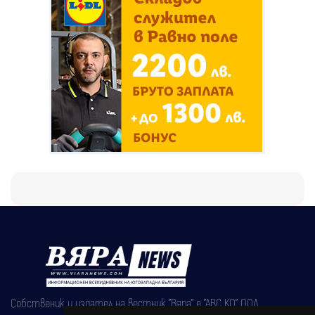
Собственик и издател на вестник "Вяра" е "АВС КО" ООД,