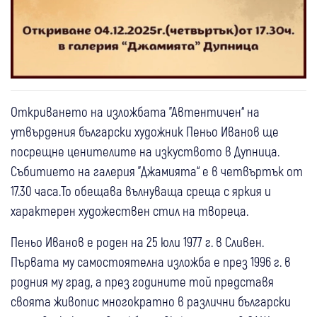
Откриването на изложбата "Автентичен“ на
утвърдения български художник Пеньо Иванов ще
посрещне ценителите на изкуството в Дупница.
Събитието на галерия "Джамията“ е в четвъртък от
17.30 часа.То обещава вълнуваща среща с яркия и
характерен художествен стил на твореца.
Пеньо Иванов е роден на 25 юли 1977 г. в Сливен.
Първата му самостоятелна изложба е през 1996 г. в
родния му град, а през годините той представя
своята живопис многократно в различни български