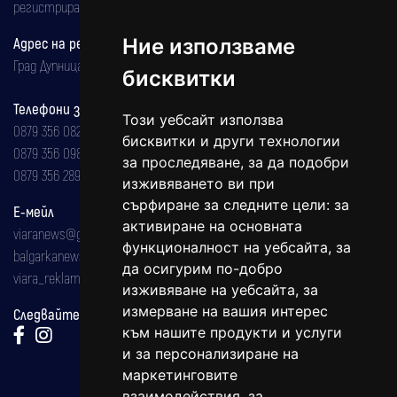
регистрирана на 08.05.2002 година.
Адрес на редакцията
Ние използваме
Град Дупница, ул.''Христо Ботев" 43
бисквитки
Телефони за реклама и абонаменти
Този уебсайт използва
0879 356 082
бисквитки и други технологии
0879 356 098
за проследяване, за да подобри
0879 356 289
изживяването ви при
сърфиране за следните цели:
за
Е-мейл
активиране на основната
viaranews@gmail.com
функционалност на уебсайта
,
за
balgarkanews@gmail.com
да осигурим по-добро
viara_reklama@mail.bg
изживяване на уебсайта
,
за
измерване на вашия интерес
Следвайте ни:
към нашите продукти и услуги
и за персонализиране на
маркетинговите
взаимодействия
,
за