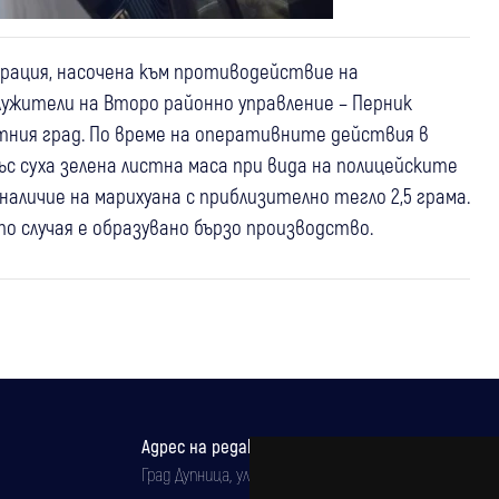
ерация, насочена към противодействие на
лужители на Второ районно управление – Перник
тния град. По време на оперативните действия в
ъс суха зелена листна маса при вида на полицейските
личие на марихуана с приблизително тегло 2,5 грама.
 по случая е образувано бързо производство.
Адрес на редакцията
Град Дупница, ул.''Христо Ботев" 43