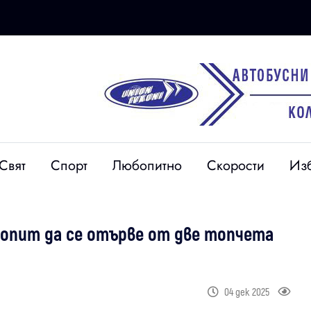
Свят
Спорт
Любопитно
Скорости
Из
 опит да се отърве от две топчета
04 дек 2025