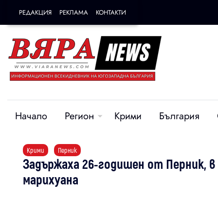
РЕДАКЦИЯ
РЕКЛАМА
КОНТАКТИ
Начало
Регион
Крими
България
Крими
Перник
Задържаха 26-годишен от Перник, в
марихуана