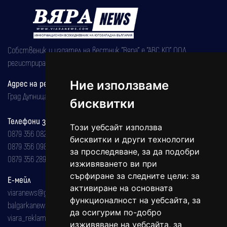
Собственик и издател на вестник "Вяра" е "АВС КО" ООД,
регистрирана на 08.05.2002 година.
Адрес на редакцията
Ние използваме
Град Дупница, ул.''Христо Ботев" 43
бисквитки
Телефони за реклама и абонаменти
Този уебсайт използва
0879 356 082
бисквитки и други технологии
0879 356 098
за проследяване, за да подобри
0879 356 289
изживяването ви при
сърфиране за следните цели:
за
Е-мейл
активиране на основната
viaranews@gmail.com
функционалност на уебсайта
,
за
balgarkanews@gmail.com
да осигурим по-добро
viara_reklama@mail.bg
изживяване на уебсайта
,
за