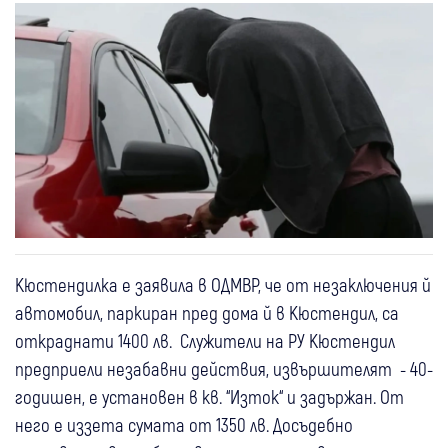
Кюстендилка е заявила в ОДМВР, че от незаключения й
автомобил, паркиран пред дома й в Кюстендил, са
откраднати 1400 лв. Служители на РУ Кюстендил
предприели незабавни действия, извършителят - 40-
годишен, е установен в кв. “Изток“ и задържан. От
него е иззета сумата от 1350 лв. Досъдебно