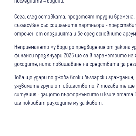
последните 4 години.
Сега, след оставката, предстоят трудни времена.
съгласуван със социалните партньори - предста
отречен от опозицията и бе сред основните аргу
Неприемането му води до предвидения от закона у
финанси през януари 2026 ще са в параметрите на я
доходите, нито повишаване на средствата за рег
Това ще удари по джоба всеки български гражданин,
уязвимите групи от обществото. И тогава те ще 
ситуация - защото пърформънсите и клипчетата в
ще покриват разходите му за живот.