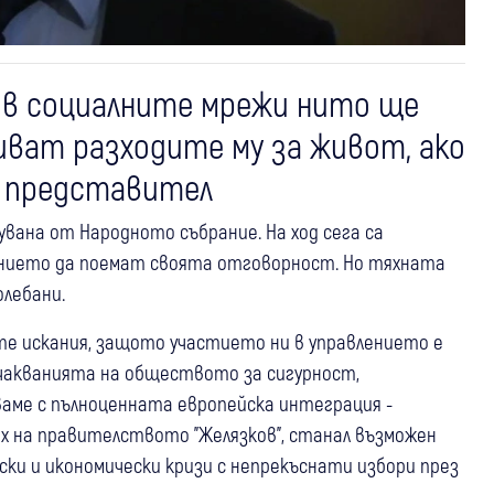
в социалните мрежи нито ще
иват разходите му за живот, ако
т представител
вана от Народното събрание. На ход сега са
нието да поемат своята отговорност. Но тяхната
лебани.
ите искания, защото участието ни в управлението е
чакванията на обществото за сигурност,
ваме с пълноценната европейска интеграция -
ех на правителството "Желязков", станал възможен
ки и икономически кризи с непрекъснати избори през