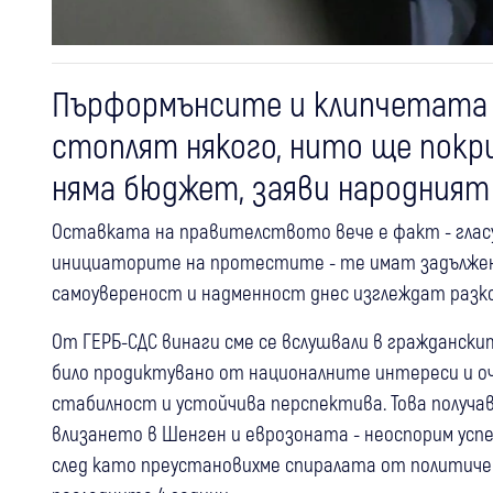
Пърформънсите и клипчетата 
стоплят някого, нито ще покр
няма бюджет, заяви народния
Оставката на правителството вече е факт - гласу
инициаторите на протестите - те имат задълже
самоувереност и надменност днес изглеждат разко
От ГЕРБ-СДС винаги сме се вслушвали в гражданск
било продиктувано от националните интереси и о
стабилност и устойчива перспектива. Това получа
влизането в Шенген и еврозоната - неоспорим усп
след като преустановихме спиралата от политичес