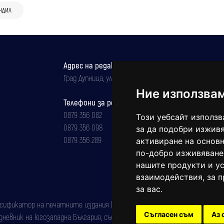
НДИЛ
Адрес на редакцията
Град Дупница, ул.''Христо Ботев" 43
Ние използва
Телефони за реклама и абонаменти
0879 356 082
Този уебсайт използв
0879 356 098
за да подобри изживя
0879 356 289
активиране на основн
по-добро изживяване
нашите продукти и ус
взаимодействия
,
за 
за вас
.
фикатор на печатните издания (Българска национална агенция за ISSN)
Съгласен съм
Аз 
евник на югозападна България, със свидетелство за марка рег. номер: 