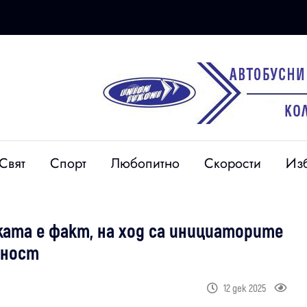
Свят
Спорт
Любопитно
Скорости
Из
ката е факт, на ход са инициаторите
рност
12 дек 2025