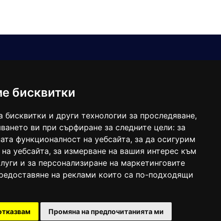
Е-мейл
Следвайте ни:
viaranews@gmail.com
balgarkanews@gmail.com
ме бисквитки
viara_reklama@mail.bg
а бисквитки и други технологии за проследяване,
ването ви при сърфиране за следните цели:
за
ата функционалност на уебсайта
,
за да осигурим
 на уебсайта
,
за измерване на вашия интерес към
луги и за персонализиране на маркетинговите
предоставяне на реклами които са по-подходящи
 под номер: ISSN 1312-4722.
отказвам
Промяна на предпочитанията ми
47857/11.05.2004 година.