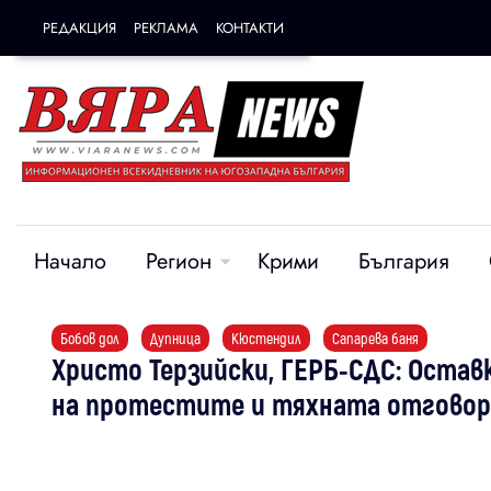
РЕДАКЦИЯ
РЕКЛАМА
КОНТАКТИ
Начало
Регион
Крими
България
Бобов дол
Дупница
Кюстендил
Сапарева баня
Христо Терзийски, ГЕРБ-СДС: Остав
на протестите и тяхната отгово