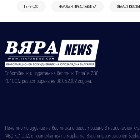
ГЕРБ-СДС
НАРОДЕН ПРЕДСТАВИТЕЛ
ОБЛАСТ КЮСТЕ
Собственик и издател на вестник "Вяра" е "АВС
КО" ООД, регистрирана на 08.05.2002 година.
Печатното издание на вестника е регистрирано в националния класи
"АВС КО" ООД е притежател на марката: Вяра информационен всекидн