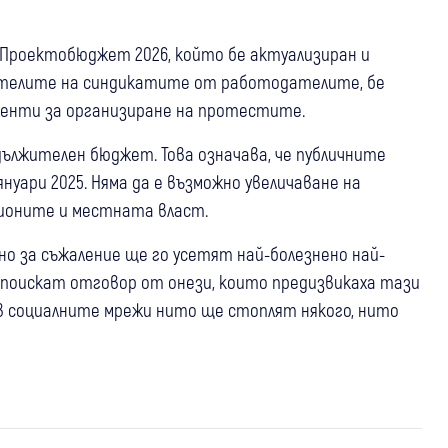
 Проектобюджет 2026, който бе актуализиран и
вителите на синдикатите от работодателите, бе
менти за организиране на протестите.
дължителен бюджет. Това означава, че публичните
нуари 2025. Няма да е възможно увеличаване на
ионите и местната власт.
 но за съжаление ще го усетят най-болезнено най-
поискат отговор от онези, които предизвикаха тази
 социалните мрежи нито ще стоплят някого, нито