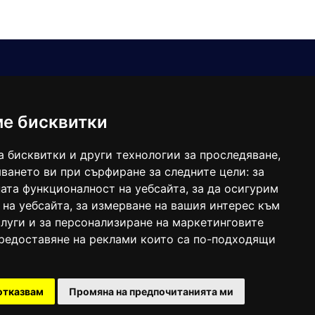
Е-мейл
Следвайте ни:
viaranews@gmail.com
balgarkanews@gmail.com
ме бисквитки
viara_reklama@mail.bg
а бисквитки и други технологии за проследяване,
ването ви при сърфиране за следните цели:
за
ата функционалност на уебсайта
,
за да осигурим
 на уебсайта
,
за измерване на вашия интерес към
луги и за персонализиране на маркетинговите
предоставяне на реклами които са по-подходящи
 под номер: ISSN 1312-4722.
отказвам
Промяна на предпочитанията ми
47857/11.05.2004 година.