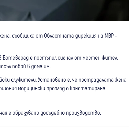
жена, съобщиха от Областната дирекция на МВР -
е в Ботевград е постъпил сигнал от местен жител,
есъл побой в дома им.
йски служители. Установено е, че пострадалата жена
вършения медицински преглед е констатирана
учая е образувано досъдебно производство.