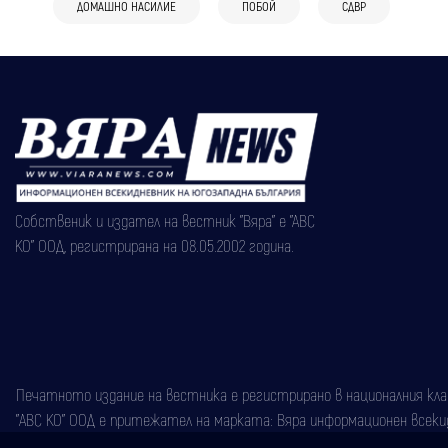
ДОМАШНО НАСИЛИЕ
ПОБОЙ
СДВР
Собственик и издател на вестник "Вяра" е "АВС
КО" ООД, регистрирана на 08.05.2002 година.
Печатното издание на вестника е регистрирано в националния класи
"АВС КО" ООД е притежател на марката: Вяра информационен всекидн