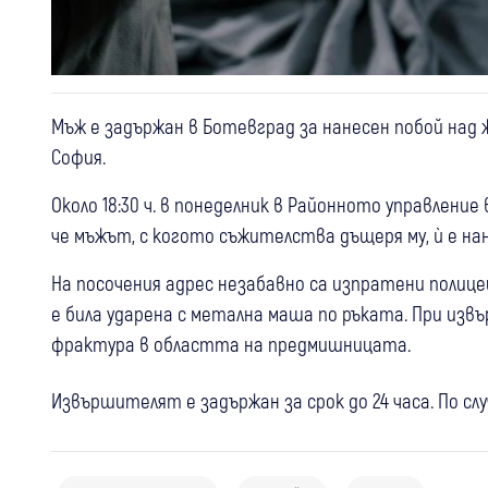
Мъж е задържан в Ботевград за нанесен побой над 
София.
Около 18:30 ч. в понеделник в Районното управлени
че мъжът, с когото съжителства дъщеря му, ѝ е нан
На посочения адрес незабавно са изпратени полице
е била ударена с метална маша по ръката. При из
фрактура в областта на предмишницата.
Извършителят е задържан за срок до 24 часа. По сл