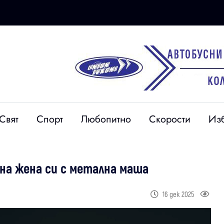
Свят
Спорт
Любопитно
Скорости
Из
а жена си с метална маша
16 дек 2025