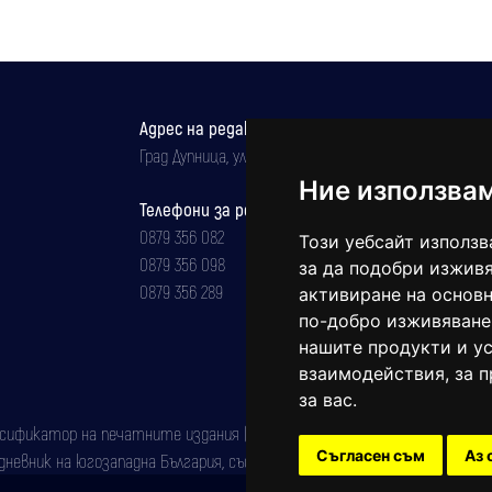
Адрес на редакцията
Град Дупница, ул.''Христо Ботев" 43
Ние използва
Телефони за реклама и абонаменти
0879 356 082
Този уебсайт използв
0879 356 098
за да подобри изживя
0879 356 289
активиране на основн
по-добро изживяване
нашите продукти и ус
взаимодействия
,
за 
за вас
.
фикатор на печатните издания (Българска национална агенция за ISSN)
Съгласен съм
Аз 
евник на югозападна България, със свидетелство за марка рег. номер: 