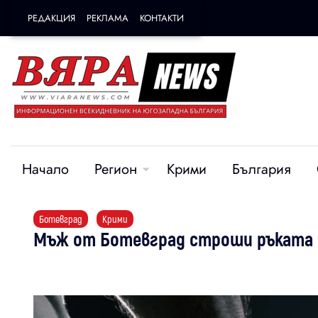
РЕДАКЦИЯ
РЕКЛАМА
КОНТАКТИ
Начало
Регион
Крими
България
Ботевград
Крими
Мъж от Ботевград строши ръката н