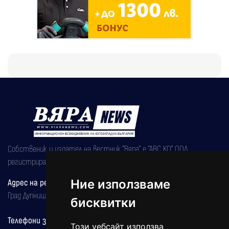
Собственик и издател на вестник "Вяра" е "АВС КО" ООД,
регистрирана на 08.05.2002 година.
Адрес на редакцията
Ние използваме
Град Дупница, ул.''Христо Ботев" 43
бисквитки
Телефони за реклама и абонаменти
Този уебсайт използва