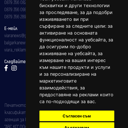
0879 356 082
бисквитки и други технологии
0879 356 098
за проследяване, за да подобри
0879 356 289
изживяването ви при
сърфиране за следните цели:
за
Е-мейл
активиране на основната
viaranews@gmail.com
функционалност на уебсайта
,
за
balgarkanews@gmail.com
да осигурим по-добро
viara_reklama@mail.bg
изживяване на уебсайта
,
за
измерване на вашия интерес
Следвайте ни:
към нашите продукти и услуги
и за персонализиране на
маркетинговите
взаимодействия
,
за
предоставяне на реклами които
са по-подходящи за вас
.
Печатното издание на вестника е регистрирано в националния
класификатор на печатните издания (Българска национална
Съгласен съм
агенция за ISSN) под номер: ISSN 1312-4722.
"АВС КО" ООД е притежател на марката: Вяра информационен
Аз отказвам