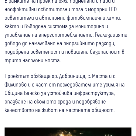
В рамките на проекта бяха подменени стари и
неефективни осветителни тела с модерни LED
осветители и автономни фотоволтаични лампи,
както и въведена система за мониторинг и
управление на енергопотреблението. Реализацията
доведе до намаляване на енергийните разходи,
подобрена осветеност и повишена безопасност в
трите населени места.
Проектът обхваща гр. Добринище, с. Места и с.
Филипово и е част от последователните усилия на
Община Банско за устойчива инфраструктура,
опазване на околната среда и подобряване
качеството на живот на местната общност.