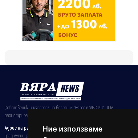
Собственик и издател на вестник "Вяра" е "АВС КО" ООД,
регистрирана на 08.05.2002 година.
Ние използваме
Адрес на редакцията
Град Дупница, ул.''Христо Ботев" 43