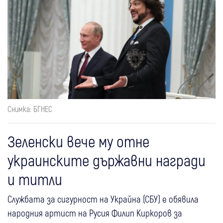
Снимка: БГНЕС
Зеленски вече му отне
украинските държавни награди
и титли
Службата за сигурност на Украйна (СБУ) е обявила
народния артист на Русия Филип Киркоров за