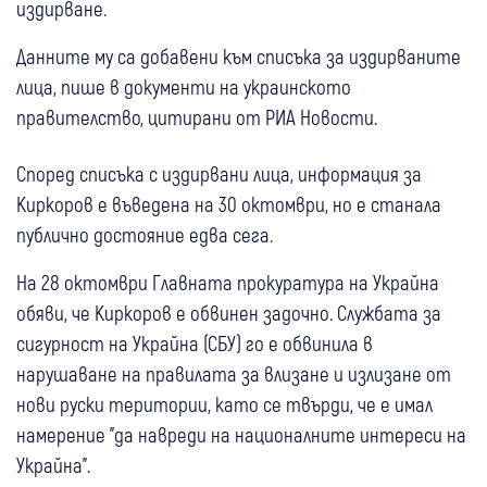
издирване.
Данните му са добавени към списъка за издирваните
лица, пише в документи на украинското
правителство, цитирани от РИА Новости.
Според списъка с издирвани лица, информация за
Киркоров е въведена на 30 октомври, но е станала
публично достояние едва сега.
На 28 октомври Главната прокуратура на Украйна
обяви, че Киркоров е обвинен задочно. Службата за
сигурност на Украйна (СБУ) го е обвинила в
нарушаване на правилата за влизане и излизане от
нови руски територии, като се твърди, че е имал
намерение "да навреди на националните интереси на
Украйна".