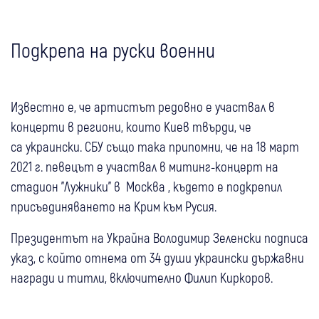
Подкрепа на руски военни
Известно е, че артистът редовно е участвал в
концерти в региони, които Киев твърди, че
са украински. СБУ също така припомни, че на 18 март
2021 г. певецът е участвал в митинг-концерт на
стадион "Лужники" в Москва , където е подкрепил
присъединяването на Крим към Русия.
Президентът на Украйна Володимир Зеленски подписа
указ, с който отнема от 34 души украински държавни
награди и титли, включително Филип Киркоров.