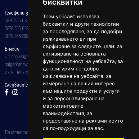
бисквитки
Телефони за реклама и абонаменти
Този уебсайт използва
0879 356 082
бисквитки и други технологии
0879 356 098
за проследяване, за да подобри
0879 356 289
изживяването ви при
сърфиране за следните цели:
за
Е-мейл
активиране на основната
viaranews@gmail.com
функционалност на уебсайта
,
за
balgarkanews@gmail.com
да осигурим по-добро
viara_reklama@mail.bg
изживяване на уебсайта
,
за
измерване на вашия интерес
Следвайте ни:
към нашите продукти и услуги
и за персонализиране на
маркетинговите
взаимодействия
,
за
предоставяне на реклами които
са по-подходящи за вас
.
Печатното издание на вестника е регистрирано в националния