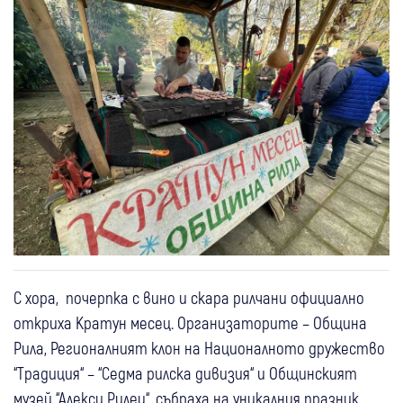
С хора, почерпка с вино и скара рилчани официално
откриха Кратун месец. Организаторите – Община
Рила, Регионалният клон на Националното дружество
“Традиция“ – “Седма рилска дивизия“ и Общинският
музей “Алекси Рилец“, събраха на уникалния празник