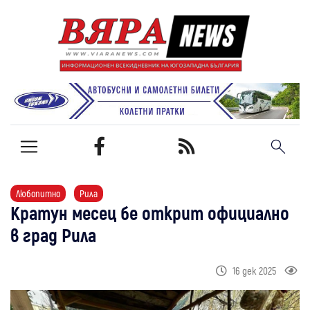
Любопитно
Рила
Кратун месец бе открит официално
в град Рила
16 дек 2025