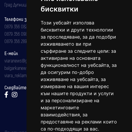
Град Дупница, ул.''Христо Ботев" 43
бисквитки
Телефони за реклама и абонаменти
Този уебсайт използва
0879 356 082
бисквитки и други технологии
0879 356 098
за проследяване, за да подобри
0879 356 289
изживяването ви при
сърфиране за следните цели:
за
Е-мейл
активиране на основната
viaranews@gmail.com
функционалност на уебсайта
,
за
balgarkanews@gmail.com
да осигурим по-добро
viara_reklama@mail.bg
изживяване на уебсайта
,
за
измерване на вашия интерес
Следвайте ни:
към нашите продукти и услуги
и за персонализиране на
маркетинговите
взаимодействия
,
за
предоставяне на реклами които
са по-подходящи за вас
.