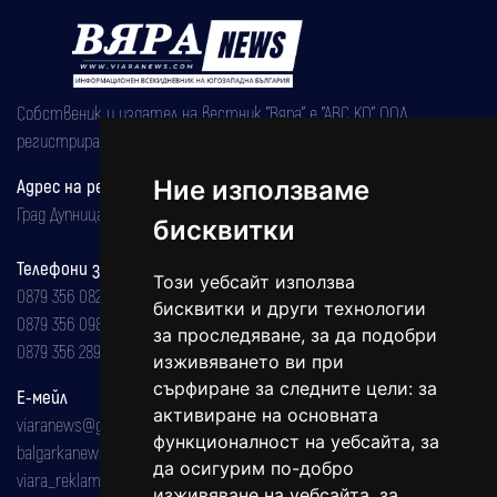
Собственик и издател на вестник "Вяра" е "АВС КО" ООД,
регистрирана на 08.05.2002 година.
Ние използваме
Адрес на редакцията
Град Дупница, ул.''Христо Ботев" 43
бисквитки
Телефони за реклама и абонаменти
Този уебсайт използва
0879 356 082
бисквитки и други технологии
0879 356 098
за проследяване, за да подобри
0879 356 289
изживяването ви при
сърфиране за следните цели:
за
Е-мейл
активиране на основната
viaranews@gmail.com
функционалност на уебсайта
,
за
balgarkanews@gmail.com
да осигурим по-добро
viara_reklama@mail.bg
изживяване на уебсайта
,
за