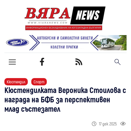
Кюстендил
Спорт
Кюстендилката Вероника Стоилова с
награда на БФБ за перспективен
млад състезател
17 дек 2025