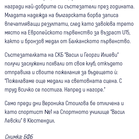
награди най-добрите си състезатели през годината.
Младата надежда на българската борба записа
впечатляващи резултати, след като завоюва трето
място на Европейското първенство за възраст U15,
както и бронзов медал от Балканското първенство.
Състезателката на СКБ “Васил и Георги Илиеви“
получи заслужени похвали от своя клуб, откъдето
отправиха и своите пожелания за бъдещето ѝ:
“Пожелаваме още медали на световната сцена. С
труд всичко се постига. Напред и нагоре.“
Само преди дни Вероника Стоилова бе отличена и
като спортист №1 на Спортното училище “Васил
Левски“ в Кюстендил.
Снимка: БФБ