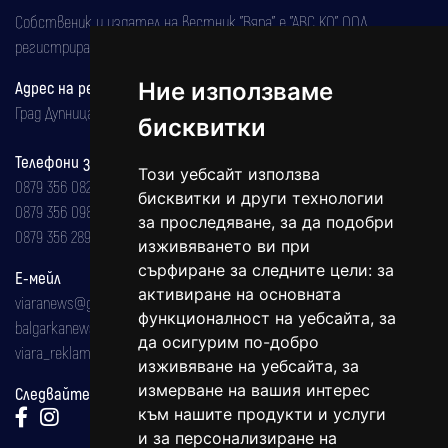
Собственик и издател на вестник "Вяра" е "АВС КО" ООД,
регистрирана на 08.05.2002 година.
Адрес на редакцията
Ние използваме
Град Дупница, ул.''Христо Ботев" 43
бисквитки
Телефони за реклама и абонаменти
Този уебсайт използва
0879 356 082
бисквитки и други технологии
0879 356 098
за проследяване, за да подобри
0879 356 289
изживяването ви при
сърфиране за следните цели:
за
Е-мейл
активиране на основната
viaranews@gmail.com
функционалност на уебсайта
,
за
balgarkanews@gmail.com
да осигурим по-добро
viara_reklama@mail.bg
изживяване на уебсайта
,
за
измерване на вашия интерес
Следвайте ни:
към нашите продукти и услуги
и за персонализиране на