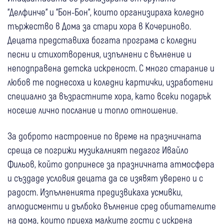
“Делфинче“ и “Бон-Бон“, които организираха коледно
тържество в Дома за стари хора в Кочериново.
Децата представиха богата програма с коледни
песни и стихотворения, изпълнени с вълнение и
неподправена детска искреност. С много старание и
любов те поднесоха и коледни картички, изработени
специално за възрастните хора, като всеки подарък
носеше лично послание и топло отношение.
За доброто настроение по време на празничната
среща се погрижи музикалният педагог Ивайло
Фильов, който допринесе за празничната атмосфера
и създаде условия децата да се изявят уверено и с
радост. Изпълненията предизвикаха усмивки,
аплодисменти и дълбоко вълнение сред обитателите
на дома, които приеха малките гости с искрена