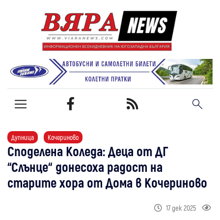
Дупница
Кочериново
Споделена Коледа: Деца от ДГ
“Слънце“ донесоха радост на
старите хора от Дома в Кочериново
17 дек 2025