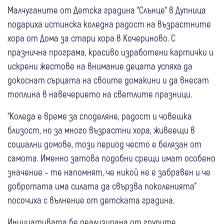
Малчуганите от Детска градина “Слънце“ в Дупница
подариха истинска коледна радост на възрастните
хора от Дома за стари хора в Кочериново. С
празнична програма, красиво изработени картички и
искрени жестове на внимание децата успяха да
докоснат сърцата на своите домакини и да внесат
топлина в навечерието на светлите празници.
“Коледа е време за споделяне, радост и човешка
близост, но за много възрастни хора, живеещи в
социални домове, този период често е белязан от
самота. Именно затова подобни срещи имат особено
значение – те напомнят, че никой не е забравен и че
добротата има силата да свързва поколенията”
посочиха с вълнение от детската градина.
Инициативата бе реализирана от групите