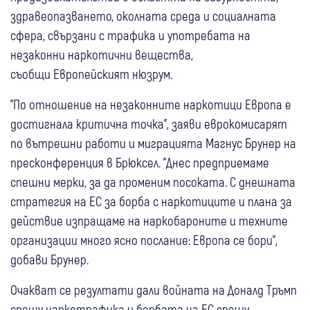
здравеопазването, околната среда и социалната
сфера, свързани с трафика и употребата на
незаконни наркотични вещества,
съобщи Европейският нюзрум.
"По отношение на незаконните наркотици Европа е
достигнала критична точка", заяви еврокомисарят
по вътрешни работи и миграцията Магнус Брунер на
пресконференция в Брюксел. "Днес предприемаме
спешни мерки, за да променим посоката. С днешната
стратегия на ЕС за борба с наркотиците и плана за
действие изпращаме на наркобароните и техните
организации много ясно послание: Европа се бори",
добави Брунер.
Очакват се резултати дали войната на Доналд Тръмп
срещу наркотрафика и борбата на ЕС срещу