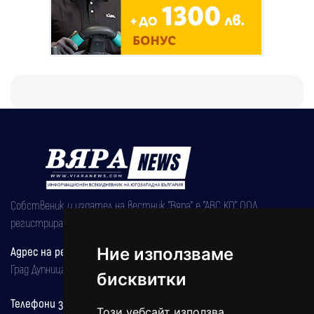
Собственик и издател на вестник "Вяра" е "АВС КО" ООД,
регистрирана на 08.05.2002 година.
Ние използваме
Адрес на редакцията
Град Дупница, ул.''Христо Ботев" 43
бисквитки
Телефони за реклама и абонаменти
Този уебсайт използва