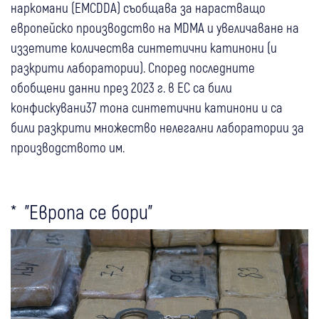
наркомани (EMCDDA) съобщава за нарастващо
европейско производство на MDMA и увеличаване на
иззетите количества синтетични катинони (и
разкрити лаборатории). Според последните
обобщени данни през 2023 г. в ЕС са били
конфискувани37 тона синтетични катинони и са
били разкрити множество нелегални лаборатории за
производството им.
* "Европа се бори"