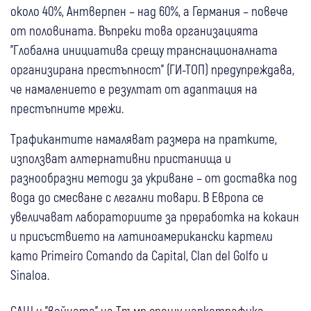
около 40%, Антверпен – над 60%, а Германия – повече
от половината. Въпреки това организацията
"Глобална инициатива срещу транснационалната
организирана престъпност" (ГИ-ТОП) предупреждава,
че намалението е резултат от адаптация на
престъпните мрежи.
Трафикантите намаляват размера на пратките,
използват алтернативни пристанища и
разнообразни методи за укриване – от доставка под
вода до смесване с легални товари. В Европа се
увеличават лабораториите за преработка на кокаин
и присъствието на латиноамерикански картели
като Primeiro Comando da Capital, Clan del Golfo и
Sinaloa.
САЩ и "войната" на Тръмп срещу наркотрафика