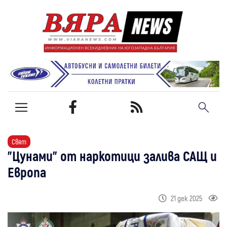
Свят
"Цунами" от наркотици залива САЩ и
Европа
21 дек 2025