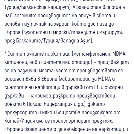
Турция/Балканския маршрут): Афганистан все още е
най-големият производител на опиум в света и
основен източник на хероин, който достига до
Европа (сухопътни и морски/транзитни маршрути
през Балканите/Турция/Западна Азия).
* Синтетичните наркотици (метамфетамин, MDMA,
катинони, нови синтетични опиоиди) — произвеждат
се на различни места: част от производството се
осъществява в Европа (лаборатории за MDMA и
синтетични наркотици в държави от ЕС и съседни
държави — например, разкрити производствени
обекти в Полша, Нидерландия и др.), докато
прекурсорите и някои вещества произхождат от
Китай/Индия или се транспортират през тях.
Европейският център за наблюдение на наркотици и