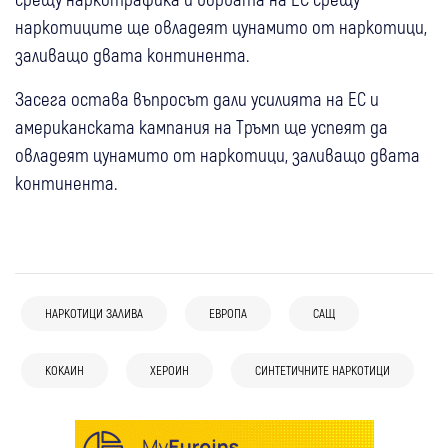
наркотиците ще овладеят цунамито от наркотици,
заливащо двата континента.
Засега остава въпросът дали усилията на ЕС и
американската кампания на Тръмп ще успеят да
овладеят цунамито от наркотици, заливащо двата
континента.
НАРКОТИЦИ ЗАЛИВА
ЕВРОПА
САЩ
КОКАИН
ХЕРОИН
СИНТЕТИЧНИТЕ НАРКОТИЦИ