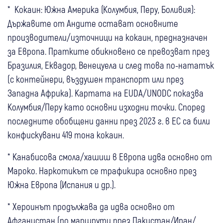
* Кокаин: Южна Америка (Колумбия, Перу, Боливия):
Държавите от Андите остават основните
производители/източници на кокаин, предназначен
за Европа. Пратките обикновено се превозват през
Бразилия, Еквадор, Венецуела и след това по-нататък
(с контейнери, въздушен транспорт или през
Западна Африка). Картата на EUDA/UNODC показва
Колумбия/Перу като основни изходни точки. Според
последните обобщени данни през 2023 г. в ЕС са били
конфискувани 419 тона кокаин.
* Канабисова смола/хашиш в Европа идва основно от
Мароко. Наркотикът се трафикира основно през
Южна Европа (Испания и др.).
* Хероинът продължава да идва основно от
Афганистан (по маршрути през Пакистан/Иран/