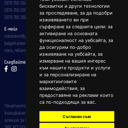
0879 356 082
бисквитки и други технологии
0879 356 098
за проследяване, за да подобри
0879 356 289
изживяването ви при
сърфиране за следните цели:
за
Е-мейл
активиране на основната
viaranews@gmail.com
функционалност на уебсайта
,
за
balgarkanews@gmail.com
да осигурим по-добро
viara_reklama@mail.bg
изживяване на уебсайта
,
за
измерване на вашия интерес
Следвайте ни:
към нашите продукти и услуги
и за персонализиране на
маркетинговите
взаимодействия
,
за
предоставяне на реклами които
са по-подходящи за вас
.
Печатното издание на вестника е регистрирано в националния
класификатор на печатните издания (Българска национална
Съгласен съм
агенция за ISSN) под номер: ISSN 1312-4722.
"АВС КО" ООД е притежател на марката: Вяра информационен