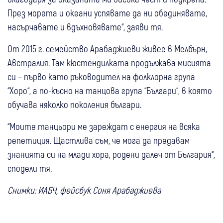
През морета и океани успявате да ни обединявате,
насърчавате и вдъхновявате“, заяви тя.
От 2015 г. семейство Арабаджиеви живее в Мелбърн,
Австралия. Там кюстендилката продължава мисията
си – първо като ръководител на фолклорна група
“Хоро“, а по-късно на танцова група “Българи“, в която
обучава няколко поколения българи.
“Моите танцьори ме зареждат с енергия на всяка
репетиция. Щастлива съм, че мога да предавам
знанията си на млади хора, родени далеч от България“,
сподели тя.
Снимки: ИАБЧ, фейсбук Соня Арабаджиева