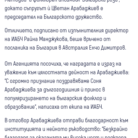
докато съпругът ѝ Цветан Арабаджиев е
председател на Българското дружество.
Отличието, подписано от изпълнителния директор
на ИАБЧ Райна Манджукова, беше връчено от
посланика на България в Австралия Енчо Димитров.
От Агенцията посочиха, че наградата е израз на
уважение към цялостната дейност на Арабаджиева:
“С огромно признание поздравяваме Соня
Арабаджиева за дългогодишния ѝ принос в
популяризирането на българския фолклор и
образование“, написаха от екипа на ИАБЧ.
В отговор Арабаджиева отправи благодарност към
институцията и нейното ръководство: “Безкрайно
благодаря за оказаната ми висока чест и подкрепа.