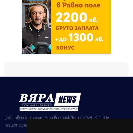
Собственик и издател на вестник "Вяра" е "АВС КО" ООД,
регистрирана на 08.05.2002 година.