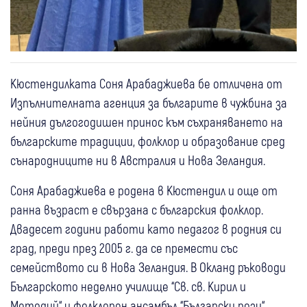
Кюстендилката Соня Арабаджиева бе отличена от
Изпълнителната агенция за българите в чужбина за
нейния дългогодишен принос към съхраняването на
българските традиции, фолклор и образование сред
сънародниците ни в Австралия и Нова Зеландия.
Соня Арабаджиева е родена в Кюстендил и още от
ранна възраст е свързана с българския фолклор.
Двадесет години работи като педагог в родния си
град, преди през 2005 г. да се премести със
семейството си в Нова Зеландия. В Окланд ръководи
Българското неделно училище “Св. св. Кирил и
Методий“ и фолклорен ансамбъл “Български рози“,