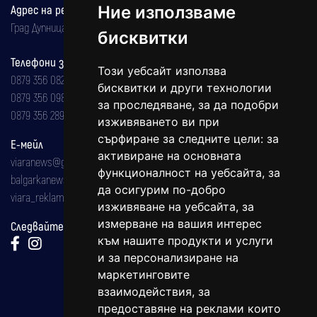
Ние използваме
Адрес на редакцията
Град Дупница, ул.''Христо Ботев" 43
бисквитки
Телефони за реклама и абонаменти
Този уебсайт използва
0879 356 082
бисквитки и други технологии
0879 356 098
за проследяване, за да подобри
0879 356 289
изживяването ви при
сърфиране за следните цели:
за
Е-мейл
активиране на основната
viaranews@gmail.com
функционалност на уебсайта
,
за
balgarkanews@gmail.com
да осигурим по-добро
viara_reklama@mail.bg
изживяване на уебсайта
,
за
измерване на вашия интерес
Следвайте ни:
към нашите продукти и услуги
и за персонализиране на
маркетинговите
взаимодействия
,
за
предоставяне на реклами които