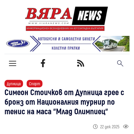
Дупница
Спорт
Симеон Стоичков от Дупница грее с
бронз от Националния турнир по
тенис на маса “Млад Олимпиец“
22 дек 2025