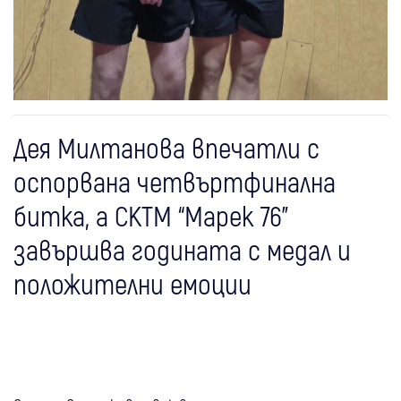
Дея Милтанова впечатли с
оспорвана четвъртфинална
битка, а СКТМ “Марек 76”
завършва годината с медал и
положителни емоции