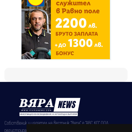
Собственик и издател на вестник "Вяра" е "АВС КО" ООД,
регистрирана на 08.05.2002 година.