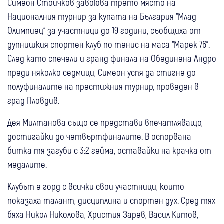
Симеон Стоичков завоюва трето място на
Националния турнир за купата на България “Млад
Олимпиец“ за участници до 19 години, съобщиха от
дупнишкия спортен клуб по тенис на маса “Марек 76”.
След като спечели и гранд финала на Обединена Андро
преди няколко седмици, Симеон успя да стигне до
полуфиналите на престижния турнир, проведен в
град Пловдив.
Дея Милтанова също се представи впечатляващо,
достигайки до четвъртфиналите. В оспорвана
битка тя загуби с 3:2 гейма, оставайки на крачка от
медалите.
Клубът е горд с всички свои участници, които
показаха талант, дисциплина и спортен дух. Сред тях
бяха Никол Николова, Христия Зарев, Васил Китов,