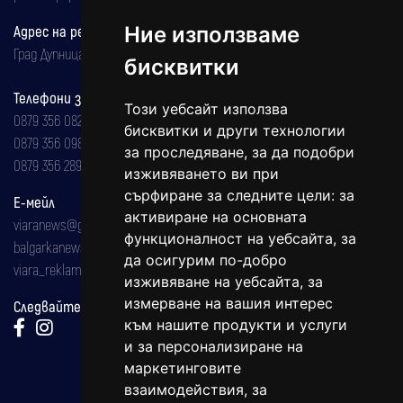
Адрес на редакцията
Ние използваме
Град Дупница, ул.''Христо Ботев" 43
бисквитки
Телефони за реклама и абонаменти
Този уебсайт използва
0879 356 082
бисквитки и други технологии
0879 356 098
за проследяване, за да подобри
0879 356 289
изживяването ви при
сърфиране за следните цели:
за
Е-мейл
активиране на основната
viaranews@gmail.com
функционалност на уебсайта
,
за
balgarkanews@gmail.com
да осигурим по-добро
viara_reklama@mail.bg
изживяване на уебсайта
,
за
измерване на вашия интерес
Следвайте ни:
към нашите продукти и услуги
и за персонализиране на
маркетинговите
взаимодействия
,
за