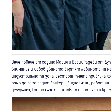
Вече повече от година Мария и Васил Радеви от Дуп
внимание и любов двамата въртят любимото на мал
индустриалната зона, ресторантчето привлича хор
рамо до рамо седят банкери, бизнесмени, работниц
дечурлига, които сладко похапват тортички и крем