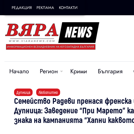
РЕДАКЦИЯ
РЕКЛАМА
КОНТАКТИ
Начало
Регион
Крими
България
Дупница
Любопитно
Семейство Радеви пренася френска и
Дупница: Заведение “При Марето” к
знака на кампанията “Хапни каквот