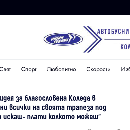
Свят
Спорт
Любопитно
Скорости
Из
дея за благословена Коледа в
ани всички на своята трапеза под
о искаш- плати колкото можеш”