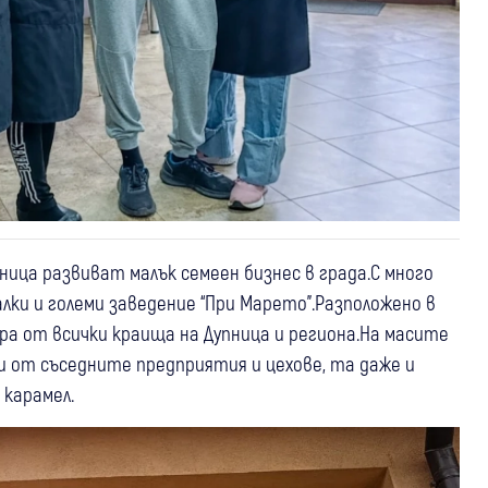
ница развиват малък семеен бизнес в града.С много
ки и големи заведение “При Марето”.Разположено в
а от всички краища на Дупница и региона.На масите
и от съседните предприятия и цехове, та даже и
 карамел.