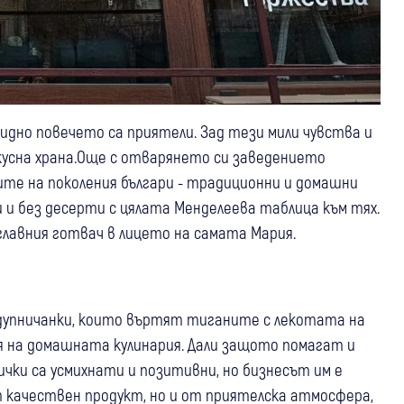
видно повечето са приятели. Зад тези мили чувства и
усна храна.Още с отварянето си заведението
ите на поколения българи - традиционни и домашни
и и без десерти с цялата Менделеева таблица към тях.
 главния готвач в лицето на самата Мария.
 дупничанки, които въртят тиганите с лекотата на
я на домашната кулинария. Дали защото помагат и
чки са усмихнати и позитивни, но бизнесът им е
т качествен продукт, но и от приятелска атмосфера,