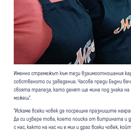
Именно стремежът към тези взаимоотношения кара
собственото си заведение. Часове преди Бъдни вече
своята трапеза, като денят ще мине под знака на
можеш”.
“Искаме всеки човек да посрещне празниците нахран
Да си избере това, което поиска от витрината и да
с нас, както на нас ни е мил и драг всеки човек, ко