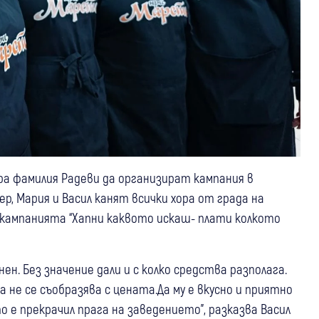
 фамилия Радеви да организират кампания в
р, Мария и Васил канят всички хора от града на
 кампанията “Хапни каквото искаш- плати колкото
ен. Без значение дали и с колко средства разполага.
 не се съобразява с цената.Да му е вкусно и приятно
йто е прекрачил прага на заведението”, разказва Васил