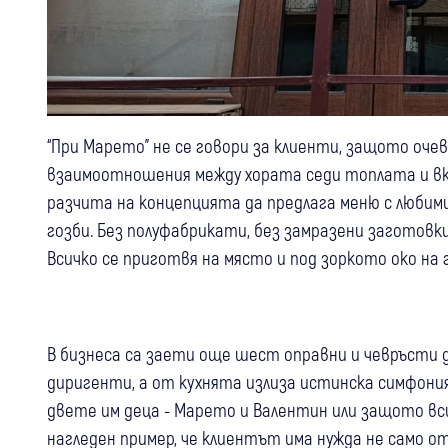
“При Марето” не се говори за клиенти, защото оче
взаимоотношения между хората седи топлата и вк
разчита на концепцията да предлага меню с любим
гозби. Без полуфабрикати, без замразени заготовк
Всичко се приготвя на място и под зоркото око на
В бизнеса са заети още шест оправни и чевръсти
диригенти, а от кухнята излиза истинска симфони
двете им деца - Марето и Валентин или защото вси
нагледен пример, че клиентът има нужда не само о