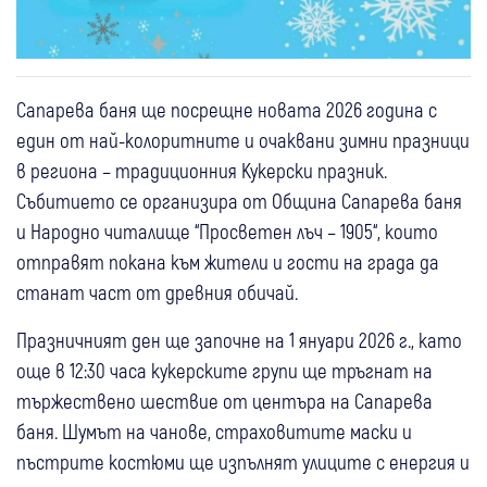
Сапарева баня ще посрещне новата 2026 година с
един от най-колоритните и очаквани зимни празници
в региона – традиционния Кукерски празник.
Събитието се организира от Община Сапарева баня
и Народно читалище “Просветен лъч – 1905“, които
отправят покана към жители и гости на града да
станат част от древния обичай.
Празничният ден ще започне на 1 януари 2026 г., като
още в 12:30 часа кукерските групи ще тръгнат на
тържествено шествие от центъра на Сапарева
баня. Шумът на чанове, страховитите маски и
пъстрите костюми ще изпълнят улиците с енергия и