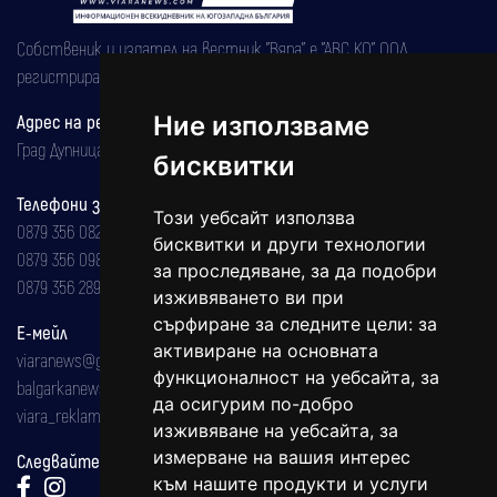
Собственик и издател на вестник "Вяра" е "АВС КО" ООД,
регистрирана на 08.05.2002 година.
Адрес на редакцията
Ние използваме
Град Дупница, ул.''Христо Ботев" 43
бисквитки
Телефони за реклама и абонаменти
Този уебсайт използва
0879 356 082
бисквитки и други технологии
0879 356 098
за проследяване, за да подобри
0879 356 289
изживяването ви при
сърфиране за следните цели:
за
Е-мейл
активиране на основната
viaranews@gmail.com
функционалност на уебсайта
,
за
balgarkanews@gmail.com
да осигурим по-добро
viara_reklama@mail.bg
изживяване на уебсайта
,
за
измерване на вашия интерес
Следвайте ни:
към нашите продукти и услуги