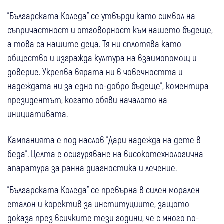
"Българската Коледа" се утвърди като символ на
съпричастност и отговорност към нашето бъдеще,
а това са нашите деца. Тя ни сплотява като
общество и изгражда култура на взаимопомощ и
доверие. Укрепва вярата ни в човечността и
надеждата ни за едно по-добро бъдеще", коментира
президентът, когато обяви началото на
инициативата.
Кампанията е под наслов "Дари надежда на дете в
беда". Целта е осигуряване на високотехнологична
апаратура за ранна диагностика и лечение.
"Българската Коледа" се превърна в силен морален
еталон и коректив за институциите, защото
доказа през всичките тези години, че с много по-