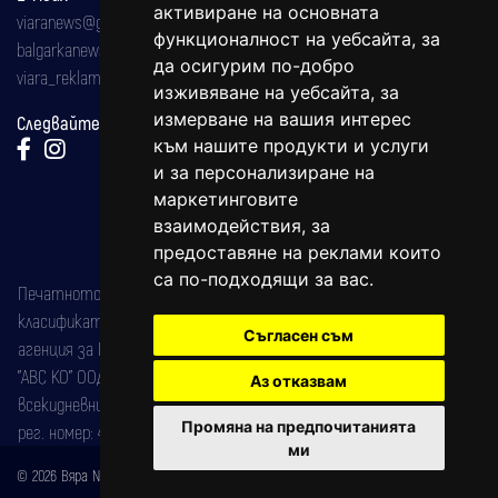
активиране на основната
viaranews@gmail.com
функционалност на уебсайта
,
за
balgarkanews@gmail.com
да осигурим по-добро
viara_reklama@mail.bg
изживяване на уебсайта
,
за
измерване на вашия интерес
Следвайте ни:
към нашите продукти и услуги
и за персонализиране на
маркетинговите
взаимодействия
,
за
предоставяне на реклами които
са по-подходящи за вас
.
Печатното издание на вестника е регистрирано в националния
класификатор на печатните издания (Българска национална
Съгласен съм
агенция за ISSN) под номер: ISSN 1312-4722.
"АВС КО" ООД е притежател на марката: Вяра информационен
Аз отказвам
всекидневник на югозападна България, със свидетелство за марка
Промяна на предпочитанията
рег. номер: 47857/11.05.2004 година.
ми
© 2026 Вяра News Всички права запазени!