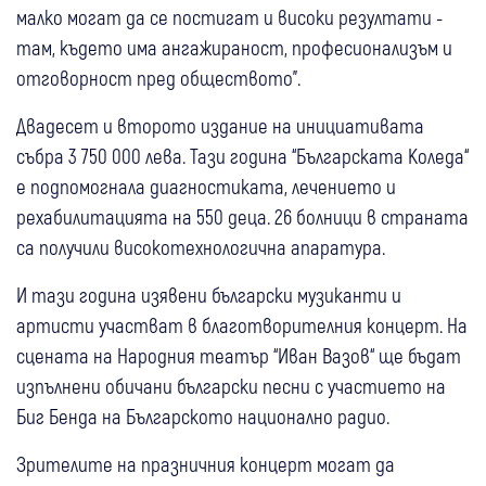
малко могат да се постигат и високи резултати -
там, където има ангажираност, професионализъм и
отговорност пред обществото".
Двадесет и второто издание на инициативата
събра 3 750 000 лева. Тази година “Българската Коледа“
е подпомогнала диагностиката, лечението и
рехабилитацията на 550 деца. 26 болници в страната
са получили високотехнологична апаратура.
И тази година изявени български музиканти и
артисти участват в благотворителния концерт. На
сцената на Народния театър “Иван Вазов“ ще бъдат
изпълнени обичани български песни с участието на
Биг Бенда на Българското национално радио.
Зрителите на празничния концерт могат да