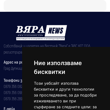
Собственик и издател на вестник "Вяра" е "АВС КО" ООД,
регистрирана на 08.05.2002 година.
Адрес на редакцията
Ние използваме
Град Дупница, ул.''Христо Ботев" 43
бисквитки
Телефони за реклама и абонаменти
Този уебсайт използва
0879 356 082
бисквитки и други технологии
0879 356 098
за проследяване, за да подобри
0879 356 289
изживяването ви при
сърфиране за следните цели:
за
Е-мейл