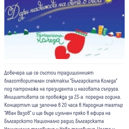
Довечера ще се състои традиционният
благотворителен спектакъл "Българската Коледа"
под патронажа на президента и неговата съпруга.
Инициативата се провежда за 23-а поредна година.
Концертът ще започне в 20 часа в Народния театър
“Иван Вазов“ и ще бъде излъчен пряко в ефира на
Българското Национално радио, Българската
Национална телевизия и Нова телевизия. Целта и