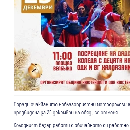
Поради очакваните неблагоприятни метеорологични
предвидена за 25 декември на обяд , се отменя.
Коледният базар работи с обичайното си работно