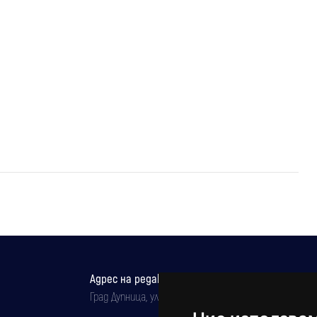
Адрес на редакцията
Град Дупница, ул.''Христо Ботев" 43