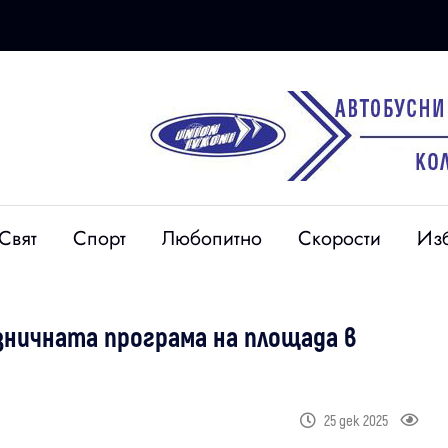
Свят
Спорт
Любопитно
Скорости
Из
ничната програма на площада в
25 дек 2025