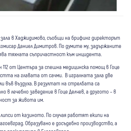
а зала в Хаджидимово, съобщи на брифинг директорът
комисар Даниел Димитров. По думите му, задържаните
снява тяхната съпричастност към инцидента.
 112 от Центъра за спешна медицинска помощ в Гоце
ластта на главата от сачми. В игралната зала две
ели във въздуха. В резултат на стрелбата са
о в лечебно заведение в Гоце Делчев, а другото – в
ност за живота им.
 липси от казиното. По случая работят екипи на
лагоевград. Образувано е досъдебно производство, а