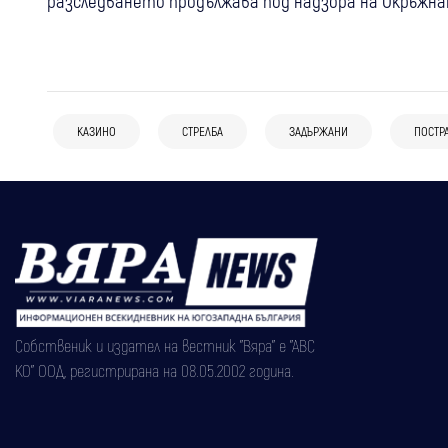
разследването продължава под надзора на Окръжна
КАЗИНО
СТРЕЛБА
ЗАДЪРЖАНИ
ПОСТР
Собственик и издател на вестник "Вяра" е "АВС
КО" ООД, регистрирана на 08.05.2002 година.