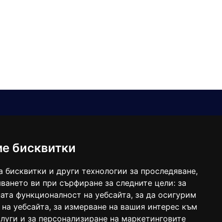
Е-мейл
Следвайте ни:
viaranews@gmail.com
balgarkanews@gmail.com
ме бисквитки
viara_reklama@mail.bg
а бисквитки и други технологии за проследяване,
ването ви при сърфиране за следните цели:
за
ата функционалност на уебсайта
,
за да осигурим
 на уебсайта
,
за измерване на вашия интерес към
луги и за персонализиране на маркетинговите