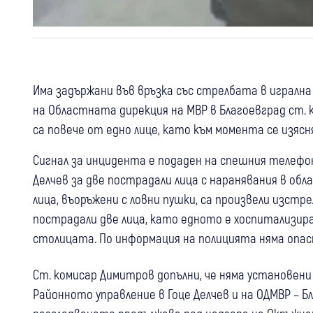
Има задържани във връзка със стрелбата в игралн
на Областната дирекция на МВР в Благоевград ст. 
са повече от едно лице, като към момента се изя
Сигнал за инцидента е подаден на спешния телефон
Делчев за две пострадали лица с наранявания в об
лица, въоръжени с ловни пушки, са произвели изстр
пострадали две лица, като едното е хоспитализиран
столицата. По информация на полицията няма опас
Ст. комисар Димитров допълни, че няма установени
Районното управление в Гоце Делчев и на ОДМВР – Б