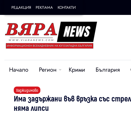
РЕДАКЦИЯ
РЕКЛАМА
КОНТАКТИ
Начало
Регион
Крими
България
Хаджидимово
Има задържани във връзка със стрел
няма липси