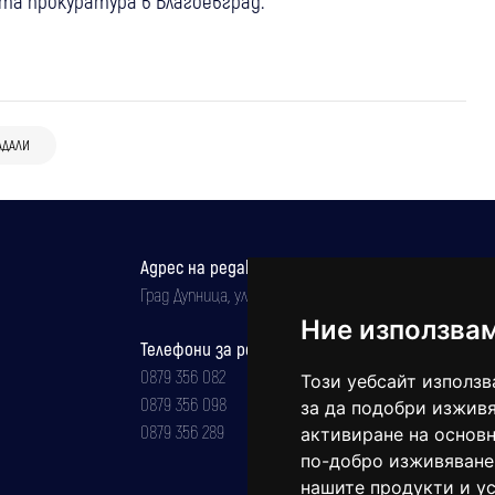
та прокуратура в Благоевград.
АДАЛИ
Адрес на редакцията
Град Дупница, ул.''Христо Ботев" 43
Ние използва
Телефони за реклама и абонаменти
0879 356 082
Този уебсайт използв
0879 356 098
за да подобри изживя
0879 356 289
активиране на основн
по-добро изживяване
нашите продукти и ус