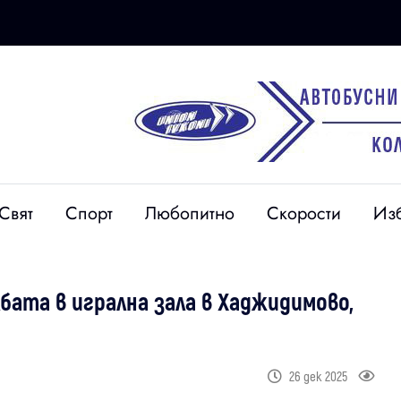
Свят
Спорт
Любопитно
Скорости
Из
бата в игрална зала в Хаджидимово,
26 дек 2025