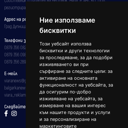
Собственик и издател на вестник "Вяра" е "АВС КО" ООД,
регистрирана на 08.05.2002 година.
Ние използваме
Адрес на редакцията
Град Дупница, ул.''Христо Ботев" 43
бисквитки
Телефони за реклама и абонаменти
Този уебсайт използва
0879 356 082
бисквитки и други технологии
0879 356 098
за проследяване, за да подобри
0879 356 289
изживяването ви при
сърфиране за следните цели:
за
Е-мейл
активиране на основната
viaranews@gmail.com
функционалност на уебсайта
,
за
balgarkanews@gmail.com
да осигурим по-добро
viara_reklama@mail.bg
изживяване на уебсайта
,
за
измерване на вашия интерес
Следвайте ни:
към нашите продукти и услуги
и за персонализиране на
маркетинговите