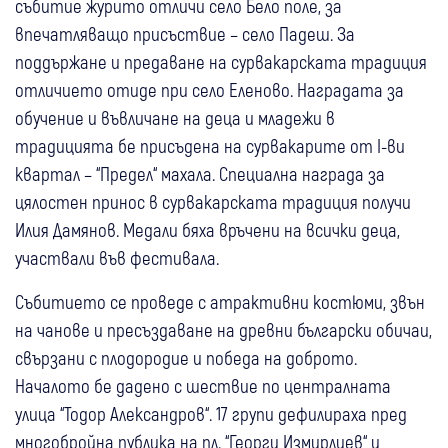
събитие журито отличи село Бело поле, за
впечатляващо присъствие – село Падеш. За
поддържане и предаване на сурвакарската традиция
отличието отиде при село Еленово. Наградата за
обучение и въвличане на деца и младежи в
традицията бе присъдена на сурвакарите от I-ви
квартал – “Предел“ махала. Специална награда за
цялостен принос в сурвакарската традиция получи
Илия Дамянов. Медали бяха връчени на всички деца,
участвали във фестивала.
Събитието се проведе с атрактивни костюми, звън
на чанове и пресъздаване на древни български обичаи,
свързани с плодородие и победа на доброто.
Началото бе дадено с шествие по централната
улица “Тодор Александров“. 17 групи дефилираха пред
многобройна публика на пл. “Георги Измирлиев“ и