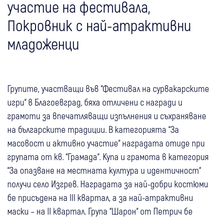
участие на фестивала,
Покровник с най-атрактивни
младоженци
Групите, участващи във “Фестивал на сурвакарските
игри“ в Благоевград, бяха отличени с награди и
грамоти за впечатляващи изпълнения и съхраняване
на българските традиции. В категорията “За
масовост и активно участие“ наградата отиде при
групата от кв. “Грамада“. Купа и грамота в категория
“За опазване на местната култура и идентичност“
получи сeло Изгрев. Наградата за най-добри костюми
бе присъдена на III квартал, а за най-атрактивни
маски – на II квартал. Група “Шарон“ от Петрич бе