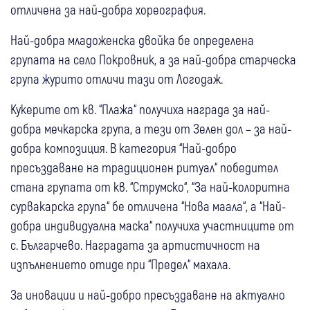
отличена за най-добра хореография.
Най-добра младоженска двойка бе определена
групата на село Покровник, а за най-добра старческа
група журито отличи тази от Логодаж.
Кукерите от кв. “Плажа“ получиха награда за най-
добра мечкарска група, а тези от Зелен дол – за най-
добра композиция. В категория “Най-добро
пресъздаване на традиционен ритуал“ победител
стана групата от кв. “Струмско“, “За най-колоритна
сурвакарска група“ бе отличена “Нова маала“, а “Най-
добра индивидуална маска“ получиха участниците от
с. Българчево. Наградата за артистичност на
изпълнението отиде при “Предел“ махала.
За иновации и най-добро пресъздаване на актуално