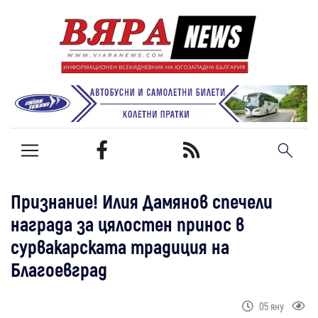
Признание! Илия Дамянов спечели
награда за цялостен принос в
сурвакарската традиция на
Благоевград
05 яну