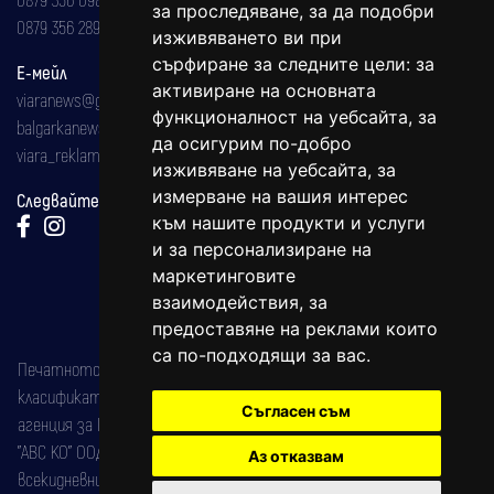
за проследяване, за да подобри
0879 356 289
изживяването ви при
сърфиране за следните цели:
за
Е-мейл
активиране на основната
viaranews@gmail.com
функционалност на уебсайта
,
за
balgarkanews@gmail.com
да осигурим по-добро
viara_reklama@mail.bg
изживяване на уебсайта
,
за
измерване на вашия интерес
Следвайте ни:
към нашите продукти и услуги
и за персонализиране на
маркетинговите
взаимодействия
,
за
предоставяне на реклами които
са по-подходящи за вас
.
Печатното издание на вестника е регистрирано в националния
класификатор на печатните издания (Българска национална
Съгласен съм
агенция за ISSN) под номер: ISSN 1312-4722.
"АВС КО" ООД е притежател на марката: Вяра информационен
Аз отказвам
всекидневник на югозападна България, със свидетелство за марка