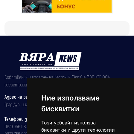
Собственик и издател на вестник "Вяра" е "АВС КО" ООД,
регистрирана на 08.05.2002 година.
Адрес на редакцията
Ние използваме
Град Дупница, ул.''Христо Ботев" 43
бисквитки
Телефони за реклама и абонаменти
Този уебсайт използва
0879 356 082
бисквитки и други технологии
0879 356 098