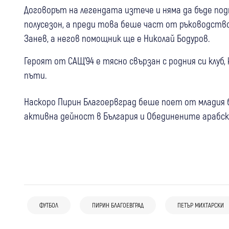
Договорът на легендата изтече и няма да бъде под
полусезон, а преди това беше част от ръководств
Занев, а негов помощник ще е Николай Бодуров.
Героят от САЩ'94 е тясно свързан с родния си клуб
пъти.
Наскоро Пирин Благоервград беше поет от младия 
активна дейност в България и Обединените арабск
ФУТБОЛ
ПИРИН БЛАГОЕВГРАД
ПЕТЪР МИХТАРСКИ