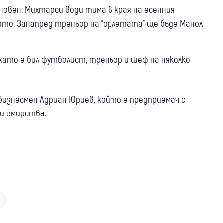
новен. Михтарси води тима в края на есенния
ото. Занапред треньор на "орлетата" ще бъде Манол
, като е бил футболист, треньор и шеф на няколко
бизнесмен Адриан Юриев, който е предприемач с
и емирства.