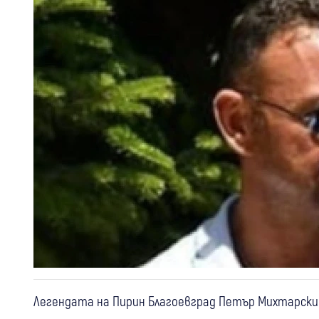
Легендата на Пирин Благоевград Петър Михтарски се