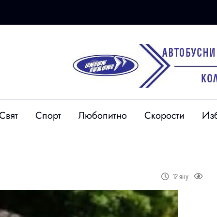
Свят
Спорт
Любопитно
Скорости
Из
12 яну