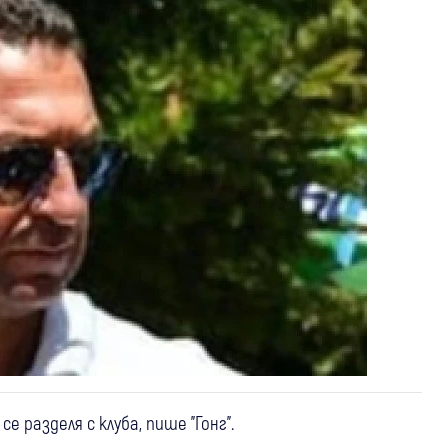
 разделя с клуба, пише "Гонг".