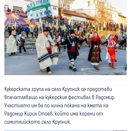
Кукерската група на село Крупник се представи
впечатляващо на кукерския фестивал в Радомир.
Участието им бе по лична покана на кмета на
Радомир Кирил Стоев, който има корени от
симитлийското село Крупник.