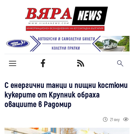
С енергични танци и пищни костюми
кукерите от Крупник обраха
овациите в Радомир
21 яну