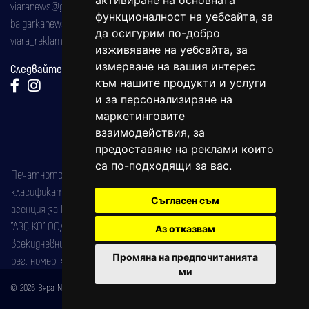
активиране на основната
viaranews@gmail.com
функционалност на уебсайта
,
за
balgarkanews@gmail.com
да осигурим по-добро
viara_reklama@mail.bg
изживяване на уебсайта
,
за
измерване на вашия интерес
Следвайте ни:
към нашите продукти и услуги
и за персонализиране на
маркетинговите
взаимодействия
,
за
предоставяне на реклами които
са по-подходящи за вас
.
Печатното издание на вестника е регистрирано в националния
класификатор на печатните издания (Българска национална
Съгласен съм
агенция за ISSN) под номер: ISSN 1312-4722.
"АВС КО" ООД е притежател на марката: Вяра информационен
Аз отказвам
всекидневник на югозападна България, със свидетелство за марка
Промяна на предпочитанията
рег. номер: 47857/11.05.2004 година.
ми
© 2026 Вяра News Всички права запазени!
Created by
DREAMmedia Creative Studio