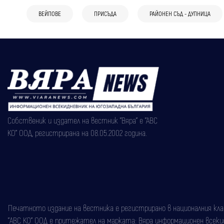
ВЕЙПОВЕ
ПРИСЪДА
РАЙОНЕН СЪД - ДУПНИЦА
Собственик и издател на вестник "Вяра" е "АВС
КО" ООД, регистрирана на 08.05.2002 година.
Печатното издание на вестника е регистрирано в националния класи
"АВС КО" ООД е притежател на марката: Вяра информационен всекидн