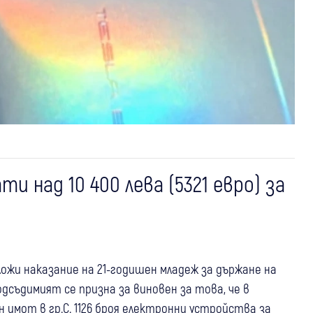
 над 10 400 лева (5321 евро) за
ложи наказание на 21-годишен младеж за държане на
дсъдимият се призна за виновен за това, че в
 имот в гр.С. 1126 броя електронни устройства за