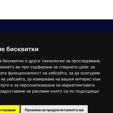
Е-мейл
Следвайте ни:
viaranews@gmail.com
balgarkanews@gmail.com
ме бисквитки
viara_reklama@mail.bg
а бисквитки и други технологии за проследяване,
ването ви при сърфиране за следните цели:
за
ата функционалност на уебсайта
,
за да осигурим
 на уебсайта
,
за измерване на вашия интерес към
луги и за персонализиране на маркетинговите
предоставяне на реклами които са по-подходящи
 под номер: ISSN 1312-4722.
отказвам
Промяна на предпочитанията ми
47857/11.05.2004 година.