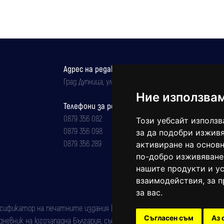
Адрес на редакцията
Град Дупница, ул.''Христо Ботев" 43
Ние използва
Телефони за реклама и абонаменти
0879 356 082
Този уебсайт използв
0879 356 098
за да подобри изживя
0879 356 289
активиране на основн
по-добро изживяване
нашите продукти и ус
взаимодействия
,
за 
за вас
.
фикатор на печатните издания (Българска национална агенция за ISSN)
Съгласен съм
Аз 
евник на югозападна България, със свидетелство за марка рег. номер: 