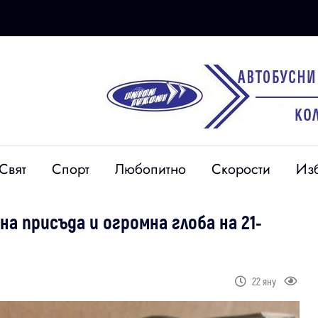
Свят
Спорт
Любопитно
Скорости
Из
вна присъда и огромна глоба на 21-
22 яну