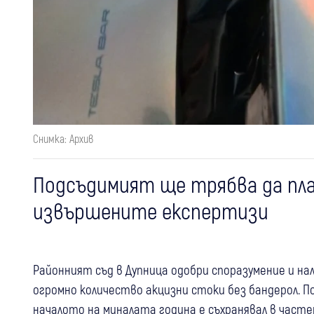
Снимка: Архив
Подсъдимият ще трябва да плати
извършените експертизи
Районният съд в Дупница одобри споразумение и на
огромно количество акцизни стоки без бандерол. По
началото на миналата година е съхранявал в частен