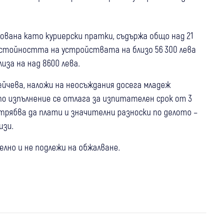
ована като куриерски пратки, съдържа общо над 21
стойността на устройствата на близо 56 300 лева
иза на над 8600 лева.
йчева, наложи на неосъждания досега младеж
ето изпълнение се отлага за изпитателен срок от 3
трябва да плати и значителни разноски по делото –
изи.
лно и не подлежи на обжалване.