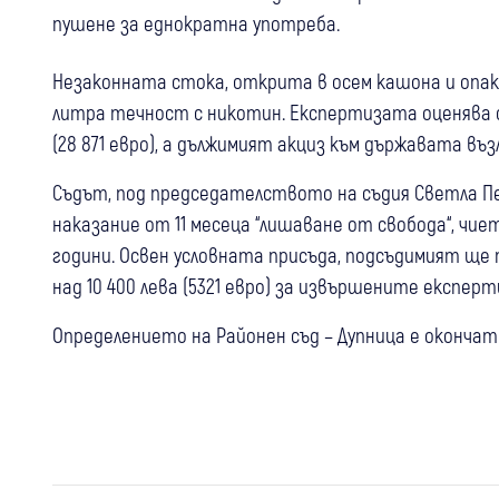
пушене за еднократна употреба.
Незаконната стока, открита в осем кашона и опак
литра течност с никотин. Експертизата оценява 
(28 871 евро), а дължимият акциз към държавата възл
Съдът, под председателството на съдия Светла Пе
наказание от 11 месеца “лишаване от свобода“, чи
години. Освен условната присъда, подсъдимият ще 
над 10 400 лева (5321 евро) за извършените експерт
Определението на Районен съд – Дупница е окончате