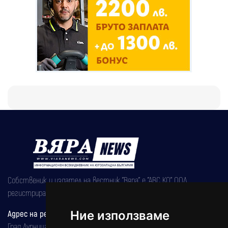
Собственик и издател на вестник "Вяра" е "АВС КО" ООД,
регистрирана на 08.05.2002 година.
Ние използваме
Адрес на редакцията
Град Дупница, ул.''Христо Ботев" 43