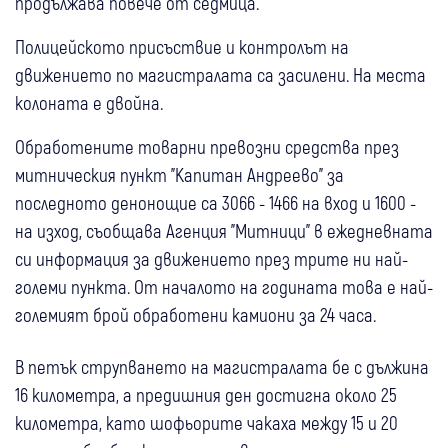
продължава повече от седмица.
Полицейското присъствие и контролът на
движението по магистралата са засилени. На места
колоната е двойна.
Обработените товарни превозни средства през
митническия пункт "Капитан Андреево" за
последното денонощие са 3066 - 1466 на вход и 1600 -
на изход, съобщава Агенция "Митници" в ежедневната
си информация за движението през трите ни най-
големи пункта. От началото на годината това е най-
големият брой обработени камиони за 24 часа.
В петък струпването на магистралата бе с дължина
16 километра, а предишния ден достигна около 25
километра, като шофьорите чакаха между 15 и 20