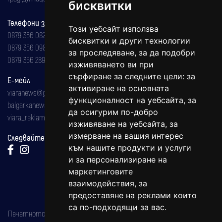
бисквитки
Телефони за реклама и абонаменти
Този уебсайт използва
0879 356 082
бисквитки и други технологии
0879 356 098
за проследяване, за да подобри
0879 356 289
изживяването ви при
сърфиране за следните цели:
за
Е-мейл
активиране на основната
viaranews@gmail.com
функционалност на уебсайта
,
за
balgarkanews@gmail.com
да осигурим по-добро
viara_reklama@mail.bg
изживяване на уебсайта
,
за
измерване на вашия интерес
Следвайте ни:
към нашите продукти и услуги
и за персонализиране на
маркетинговите
взаимодействия
,
за
предоставяне на реклами които
са по-подходящи за вас
.
Печатното издание на вестника е регистрирано в националния