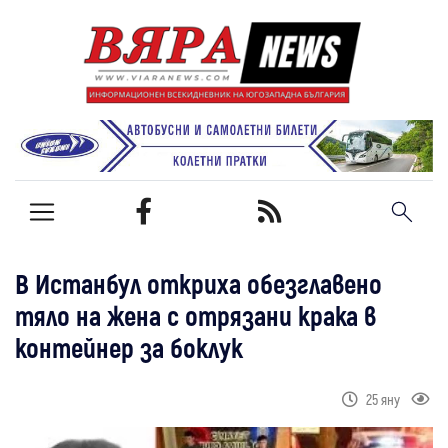
В Истанбул откриха обезглавено
тяло на жена с отрязани крака в
контейнер за боклук
25 яну