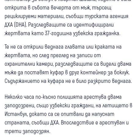
открита в събота вечерта от мъж, търсещ
рециклируеми материали, съобщи турската агенция
ДХА (DHA). Разследващите са идентифицирали
жертвата като 37-годишна узбекска гражданка.
Те не са открили веднага главата или краката на
жертвата, но след преглед на записи от
охранителни камери, разследващите са видели двама
мъже да поставят куфар в друг контейнер за боклук.
Съдържанието на куфара не е било разкрито веднага.
Няколко часа по-късно полицията арестува двама
заподозрени, също узбекски граждани, на летището в
Истанбул, докато са се опитвали да напуснат
страната, съобщи ДХА. Впоследствие е арестуван и
трети заподозрян.