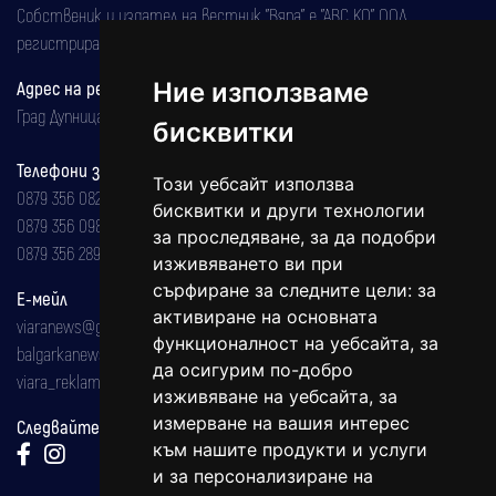
Собственик и издател на вестник "Вяра" е "АВС КО" ООД,
регистрирана на 08.05.2002 година.
Ние използваме
Адрес на редакцията
Град Дупница, ул.''Христо Ботев" 43
бисквитки
Телефони за реклама и абонаменти
Този уебсайт използва
0879 356 082
бисквитки и други технологии
0879 356 098
за проследяване, за да подобри
0879 356 289
изживяването ви при
сърфиране за следните цели:
за
Е-мейл
активиране на основната
viaranews@gmail.com
функционалност на уебсайта
,
за
balgarkanews@gmail.com
да осигурим по-добро
viara_reklama@mail.bg
изживяване на уебсайта
,
за
измерване на вашия интерес
Следвайте ни:
към нашите продукти и услуги
и за персонализиране на