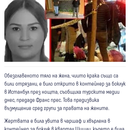
Обезглавеното тяло на жена, чиито крака също са
били отрязани, е било открито в контейнер за боклук
в Истанбул през нощта, съобщиха турските медии
днес, предаде Франс прес. Това предизвика
възмущение сред групи за правата на жените.
Жертвата е била увита в чаршаф и хвърлена в
контейнер за боклук в квартал Шишли, където е била