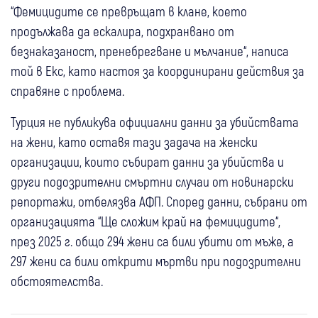
“Фемицидите се превръщат в клане, което
продължава да ескалира, подхранвано от
безнаказаност, пренебрегване и мълчание“, написа
той в Екс, като настоя за координирани действия за
справяне с проблема.
Турция не публикува официални данни за убийствата
на жени, като оставя тази задача на женски
организации, които събират данни за убийства и
други подозрителни смъртни случаи от новинарски
репортажи, отбелязва АФП. Според данни, събрани от
организацията “Ще сложим край на фемицидите“,
през 2025 г. общо 294 жени са били убити от мъже, а
297 жени са били открити мъртви при подозрителни
обстоятелства.