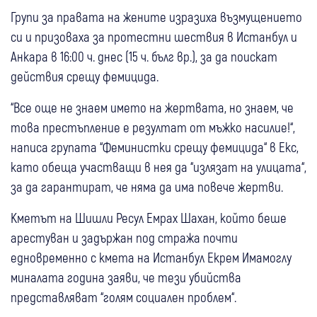
Групи за правата на жените изразиха възмущението
си и призоваха за протестни шествия в Истанбул и
Анкара в 16:00 ч. днес (15 ч. бълг вр.), за да поискат
действия срещу фемицида.
“Все още не знаем името на жертвата, но знаем, че
това престъпление е резултат от мъжко насилие!“,
написа групата “Феминистки срещу фемицида“ в Екс,
като обеща участващи в нея да “излязат на улицата“,
за да гарантират, че няма да има повече жертви.
Кметът на Шишли Ресул Емрах Шахан, който беше
арестуван и задържан под стража почти
едновременно с кмета на Истанбул Екрем Имамоглу
миналата година заяви, че тези убийства
представляват “голям социален проблем“.