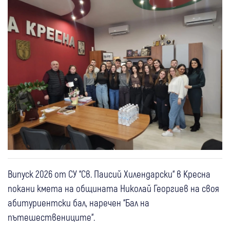
Випуск 2026 от СУ “Св. Паисий Хилендарски“ в Кресна
покани кмета на общината Николай Георгиев на своя
абитуриентски бал, наречен “Бал на
пътешествениците“.