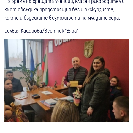
По време на срещата ученици, класен ръководител и
кмет обсъдиха предстоящия бал и екскурзията,
както и бъдещите възможности на младите хора.
Силвия Кацарова/вестник "Вяра"