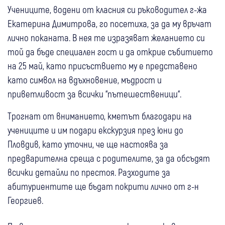
Учениците, водени от класния си ръководител г-жа
Екатерина Димитрова, го посетиха, за да му връчат
лично поканата. В нея те изразяват желанието си
той да бъде специален гост и да открие събитието
на 25 май, като присъствието му е представено
като символ на вдъхновение, мъдрост и
приветливост за всички “пътешественици“.
Трогнат от вниманието, кметът благодари на
учениците и им подари екскурзия през юни до
Пловдив, като уточни, че ще настоява за
предварителна среща с родителите, за да обсъдят
всички детайли по престоя. Разходите за
абитуриентите ще бъдат покрити лично от г-н
Георгиев.