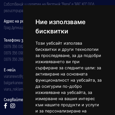
Собственик и издател на вестник "Вяра" е "АВС КО" ООД,
регистрирана на 08.05.2002 година.
Ние използваме
Адрес на редакцията
Град Дупница, ул.''Христо Ботев" 43
бисквитки
Телефони за реклама и абонаменти
Този уебсайт използва
0879 356 082
бисквитки и други технологии
0879 356 098
за проследяване, за да подобри
0879 356 289
изживяването ви при
сърфиране за следните цели:
за
Е-мейл
активиране на основната
viaranews@gmail.com
функционалност на уебсайта
,
за
balgarkanews@gmail.com
да осигурим по-добро
viara_reklama@mail.bg
изживяване на уебсайта
,
за
измерване на вашия интерес
Следвайте ни:
към нашите продукти и услуги
и за персонализиране на