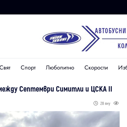
Свят
Спорт
Любопитно
Скорости
Из
между Септември Симитли и ЦСКА II
28 яну