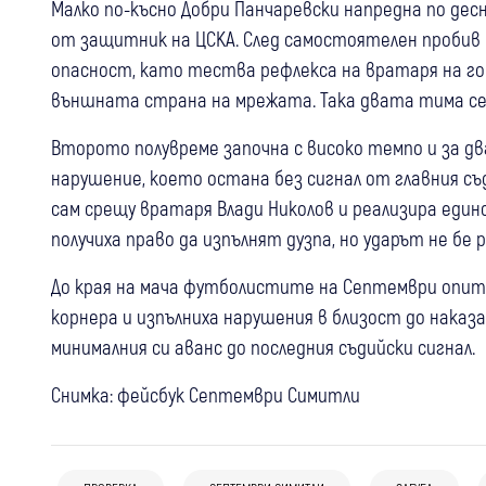
Малко по-късно Добри Панчаревски напредна по десн
от защитник на ЦСКА. След самостоятелен пробив 
опасност, като тества рефлекса на вратаря на го
външната страна на мрежата. Така двата тима се 
Второто полувреме започна с високо темпо и за д
нарушение, което остана без сигнал от главния съд
сам срещу вратаря Влади Николов и реализира еди
получиха право да изпълнят дузпа, но ударът не бе 
До края на мача футболистите на Септември опитах
корнера и изпълниха нарушения в близост до наказ
минималния си аванс до последния съдийски сигнал.
Снимка: фейсбук Септември Симитли