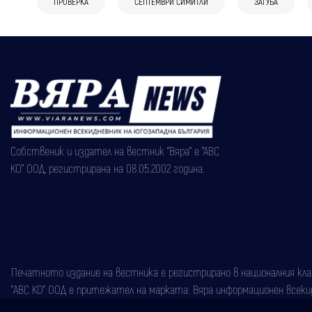
ПРОВЕРКА
СЕПТЕМВРИ СИМИТЛИ
ЗАГУБА
Собственик и издател на вестник "Вяра" е "АВС
КО" ООД, регистрирана на 08.05.2002 година.
Печатното издание на вестника е регистрирано в националния класи
"АВС КО" ООД е притежател на марката: Вяра информационен всекидн