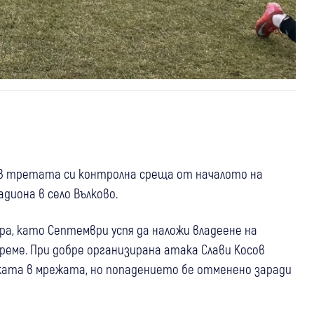
I в третата си контролна среща от началото на
диона в село Вълково.
а, като Септември успя да наложи владеене на
еме. При добре организирана атака Слави Косов
ата в мрежата, но попадението бе отменено заради