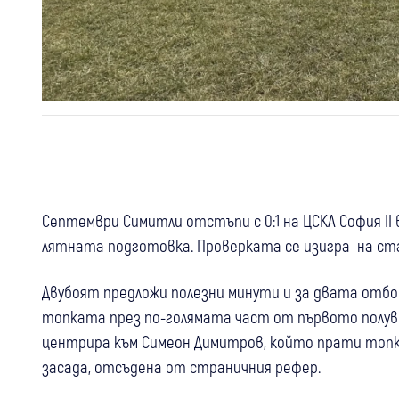
Септември Симитли отстъпи с 0:1 на ЦСКА София I
лятната подготовка. Проверката се изигра на ста
Двубоят предложи полезни минути и за двата отбор
топката през по-голямата част от първото полувр
центрира към Симеон Димитров, който прати топк
засада, отсъдена от страничния рефер.