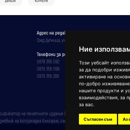
ДВУБОЙ
КОРНЕРИ
Адрес на редакцията
Град Дупница, ул.''Христо Ботев" 43
Ние използва
Телефони за реклама и абонаменти
0879 356 082
Този уебсайт използв
0879 356 098
за да подобри изживя
0879 356 289
активиране на основн
по-добро изживяване
нашите продукти и ус
взаимодействия
,
за 
за вас
.
фикатор на печатните издания (Българска национална агенция за ISSN)
Съгласен съм
Аз 
евник на югозападна България, със свидетелство за марка рег. номер: 