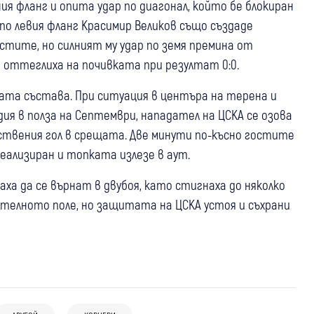
ия фланг и опита удар по диагонал, който бе блокиран
по левия фланг Красимир Великов също създаде
стите, но силният му удар по земя премина от
оттеглиха на почивката при резултат 0:0.
вата състава. При ситуация в центъра на терена и
ия в полза на Септември, нападател на ЦСКА се озова
нствения гол в срещата. Две минути по-късно гостите
реализиран и топката излезе в аут.
а да се върнат в двубоя, като стигнаха до няколко
ателното поле, но защитата на ЦСКА устоя и съхрани