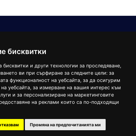
Е-мейл
Следвайте ни:
viaranews@gmail.com
balgarkanews@gmail.com
ме бисквитки
viara_reklama@mail.bg
а бисквитки и други технологии за проследяване,
ването ви при сърфиране за следните цели:
за
ата функционалност на уебсайта
,
за да осигурим
 на уебсайта
,
за измерване на вашия интерес към
луги и за персонализиране на маркетинговите
предоставяне на реклами които са по-подходящи
 под номер: ISSN 1312-4722.
отказвам
Промяна на предпочитанията ми
47857/11.05.2004 година.