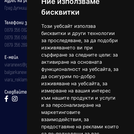
Ние използваме
Град Дупница, ул.''Христо Ботев" 43
бисквитки
Телефони за реклама и абонаменти
Този уебсайт използва
0879 356 082
бисквитки и други технологии
0879 356 098
за проследяване, за да подобри
0879 356 289
изживяването ви при
сърфиране за следните цели:
за
Е-мейл
активиране на основната
viaranews@gmail.com
функционалност на уебсайта
,
за
balgarkanews@gmail.com
да осигурим по-добро
viara_reklama@mail.bg
изживяване на уебсайта
,
за
измерване на вашия интерес
Следвайте ни:
към нашите продукти и услуги
и за персонализиране на
маркетинговите
взаимодействия
,
за
предоставяне на реклами които
са по-подходящи за вас
.