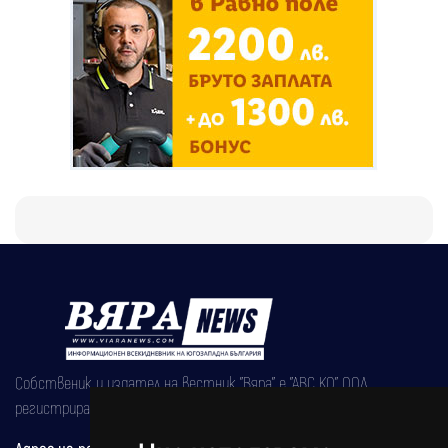
Собственик и издател на вестник "Вяра" е "АВС КО" ООД,
регистрирана на 08.05.2002 година.
Адрес на редакцията