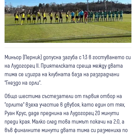
Миньор (Перник) допусна загуба с 1:3 в гостуването си
на Лудогорец II. Приятелската среща между двата
тима се изигра на клубната база на разградчани
“Гнездо на орли“.
Общо шестима състезатели от първия отбор на
“орлите“ взеха участие в двубоя, като един от тях,
Руан Крус, даде преднина на Лудогорец 20 минути
преди края. Малко след това тимът покачи на 2:0, а
във финалните минути двата тима си размениха по