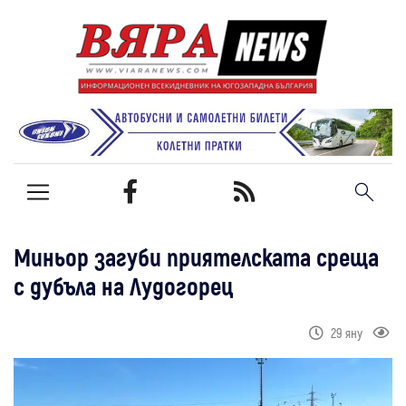
Миньор загуби приятелската среща
с дубъла на Лудогорец
29 яну