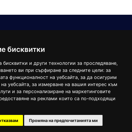
Е-мейл
Следвайте ни:
viaranews@gmail.com
balgarkanews@gmail.com
ме бисквитки
viara_reklama@mail.bg
а бисквитки и други технологии за проследяване,
ването ви при сърфиране за следните цели:
за
ата функционалност на уебсайта
,
за да осигурим
 на уебсайта
,
за измерване на вашия интерес към
луги и за персонализиране на маркетинговите
предоставяне на реклами които са по-подходящи
 под номер: ISSN 1312-4722.
отказвам
Промяна на предпочитанията ми
47857/11.05.2004 година.