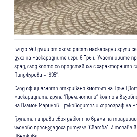
Близо 540 души от около десет маскарадни групи с
духа на маскарадните игри в Трън. Участниците п
град, след което се представиха с характерните с
Пинджурова – 1895“.
След официалното откриване кметът на Трън Цвет
маскарадната група “Преличотини“, която е възобн
на Пламен Маринов – ръководител и хореограф на м
Групата направи своя дебют по време на традицион
членове пресъздадоха ритуала “Сватба“. И тогава 
Цветкова.