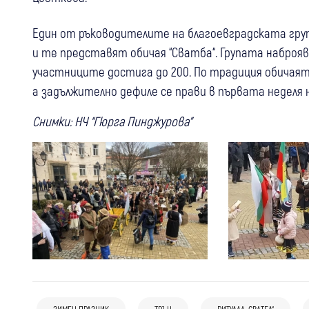
Един от ръководителите на благоевградската група 
и те представят обичая “Сватба“. Групата наброява
участниците достига до 200. По традиция обичаят с
а задължително дефиле се прави в първата неделя 
Снимки: НЧ “Гюрга Пинджурова”