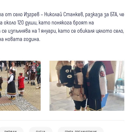
от село Изгрев – Николай Станкев, разказа за БТА, че
 около 120 души, като понякога броят на
е изпълнява на 1 януари, като се обикаля цялото село,
на новата година.