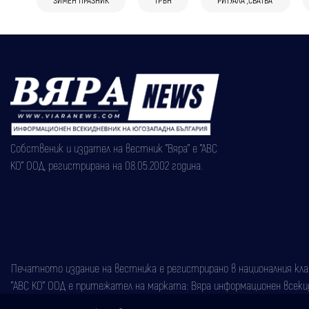
ЗИМЕН ПРАЗНИК
ТРЪН
РИТУАЛА „СВАТБА“
Собственик и издател на вестник "Вяра" е "АВС
КО" ООД, регистрирана на 08.05.2002 година.
Печатното издание на вестника е регистрирано в националния класи
"АВС КО" ООД е притежател на марката: Вяра информационен всекидн