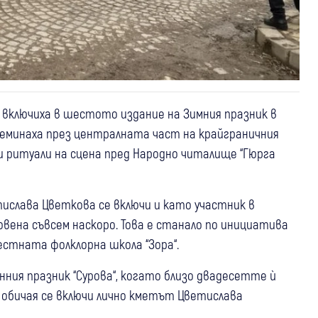
е включиха в шестото издание на Зимния празник в
реминаха през централната част на крайграничния
и ритуали на сцена пред Народно читалище “Гюрга
ислава Цветкова се включи и като участник в
овена съвсем наскоро. Това е станало по инициатива
естната фолклорна школа “Зора“.
ния празник “Сурова“, когато близо двадесетте ѝ
в обичая се включи лично кметът Цветислава