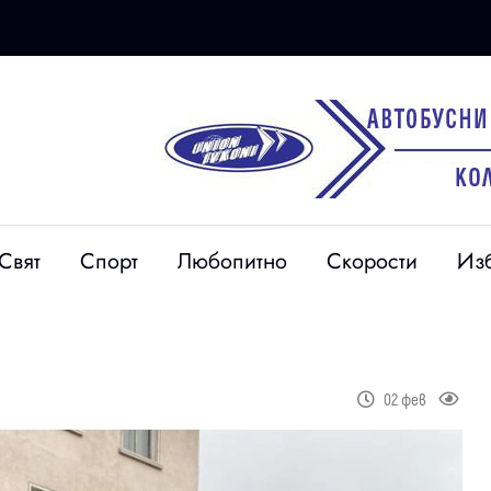
Свят
Спорт
Любопитно
Скорости
Из
02 фев