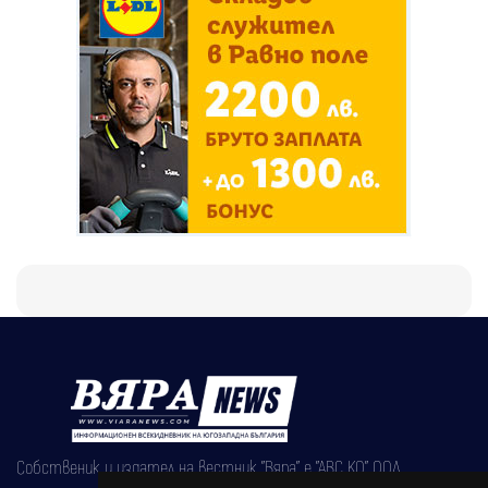
Собственик и издател на вестник "Вяра" е "АВС КО" ООД,