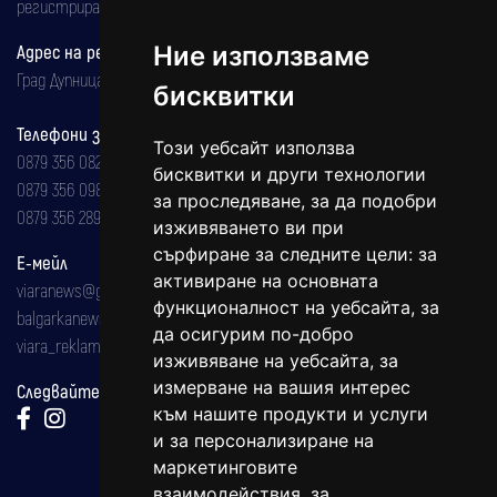
регистрирана на 08.05.2002 година.
Ние използваме
Адрес на редакцията
Град Дупница, ул.''Христо Ботев" 43
бисквитки
Телефони за реклама и абонаменти
Този уебсайт използва
0879 356 082
бисквитки и други технологии
0879 356 098
за проследяване, за да подобри
0879 356 289
изживяването ви при
сърфиране за следните цели:
за
Е-мейл
активиране на основната
viaranews@gmail.com
функционалност на уебсайта
,
за
balgarkanews@gmail.com
да осигурим по-добро
viara_reklama@mail.bg
изживяване на уебсайта
,
за
измерване на вашия интерес
Следвайте ни:
към нашите продукти и услуги
и за персонализиране на
маркетинговите
взаимодействия
,
за