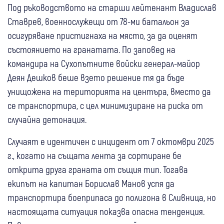
Под ръководството на старши лейтенант Владислав
Ставрев, военнослужещи от 78-ми батальон за
осигуряване пристигнаха на място, за да оценят
състоянието на гранатата. По заповед на
командира на Сухопътните войски генерал-майор
Деян Дешков беше взето решение тя да бъде
унищожена на територията на центъра, вместо да
се транспортира, с цел минимизиране на риска от
случайна детонация.
Случаят е идентичен с инцидент от 7 октомври 2025
г., когато на същата лента за сортиране бе
открита друга граната от същия тип. Тогава
екипът на капитан Борислав Манов успя да
транспортира боеприпаса до полигона в Сливница, но
настоящата ситуация показва опасна тенденция.