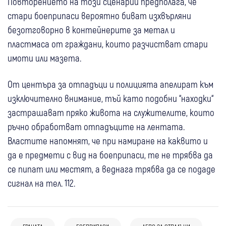
Повторението на този сценарий предполага, че
стари боеприпаси вероятно биват изхвърляни
безотговорно в контейнерите за метал и
пластмаса от граждани, които разчистват стари
имоти или мазета.
От центъра за отпадъци и полицията апелират към
изключително внимание, тъй като подобни “находки“
застрашават пряко живота на служителите, които
ръчно обработват отпадъците на лентата.
Властите напомнят, че при намиране на каквито и
да е предмети с вид на боеприпаси, те не трябва да
се пипат или местят, а веднага трябва да се подаде
сигнал на тел. 112.