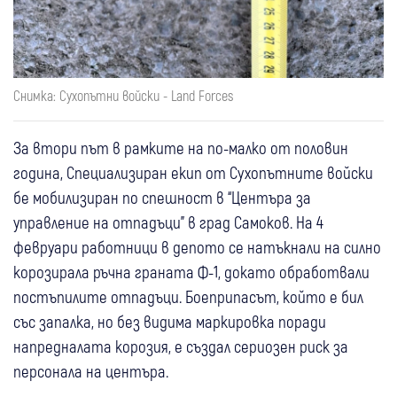
Снимка: Сухопътни войски - Land Forces
За втори път в рамките на по-малко от половин
година, Специализиран екип от Сухопътните войски
бе мобилизиран по спешност в “Центъра за
управление на отпадъци” в град Самоков. На 4
февруари работници в депото се натъкнали на силно
корозирала ръчна граната Ф-1, докато обработвали
постъпилите отпадъци. Боеприпасът, който е бил
със запалка, но без видима маркировка поради
напредналата корозия, е създал сериозен риск за
персонала на центъра.