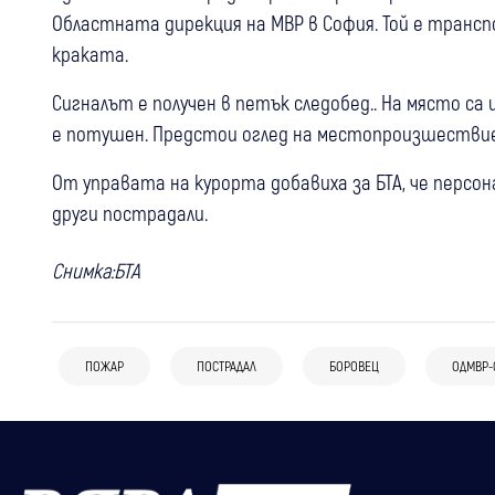
Областната дирекция на МВР в София. Той е трансп
краката.
Сигналът е получен в петък следобед.. На място с
е потушен. Предстои оглед на местопроизшествие
От управата на курорта добавиха за БТА, че персо
други пострадали.
Снимка:БТА
ПОЖАР
ПОСТРАДАЛ
БОРОВЕЦ
ОДМВР-