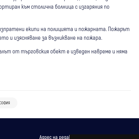
ортиран към столична болница с изгаряния по
а изпратени екипи на полицията и пожарната. Пожарът
то и изясняване за възникване на пожара.
налът от търговския обект е изведен навреме и няма
СОФИЯ
Адрес на редакцията