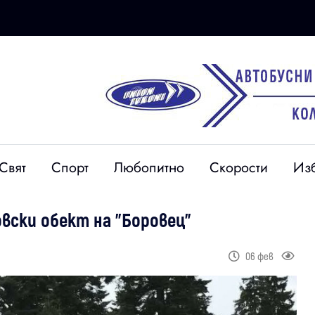
Свят
Спорт
Любопитно
Скорости
Из
вски обект на "Боровец"
06 фев