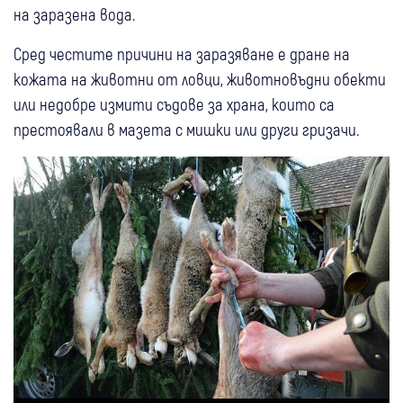
на заразена вода.
Сред честите причини на заразяване е дране на
кожата на животни от ловци, животновъдни обекти
или недобре измити съдове за храна, които са
престоявали в мазета с мишки или други гризачи.