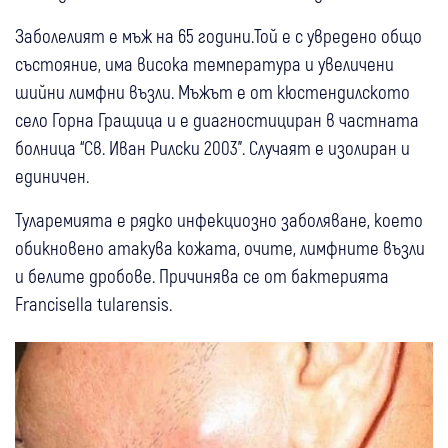
Заболелият е мъж на 65 години.Той е с увредено общо
състояние, има висока температура и увеличени
шийни лимфни възли. Мъжът е от кюстендилското
село Горна Гращица и е диагностициран в частната
болница “Св. Иван Рилски 2003”. Случаят е изолиран и
единичен.
Туларемията е рядко инфекциозно заболяване, което
обикновено атакува кожата, очите, лимфните възли
и белите дробове. Причинява се от бактерията
Francisella tularensis.