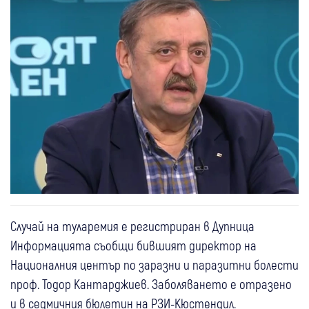
Случай на туларемия е регистриран в Дупница
Информацията съобщи бившият директор на
Националния център по заразни и паразитни болести
проф. Тодор Кантарджиев. Заболяването е отразено
и в седмичния бюлетин на РЗИ-Кюстендил.