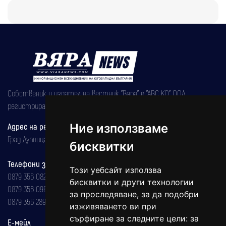
Собственик и издател на вестник "Вяра" е "АВС КО" ООД,
регистрирана на 08.05.2002 година.
Ние използваме
Адрес на редакцията
Град Дупница, ул.''Христо Ботев" 43
бисквитки
Телефони за реклама и абонаменти
Този уебсайт използва
0879 356 082
бисквитки и други технологии
0879 356 098
за проследяване, за да подобри
0879 356 289
изживяването ви при
сърфиране за следните цели:
за
Е-мейл