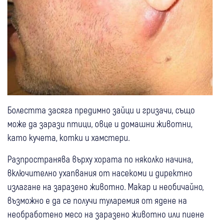
Болестта засяга предимно зайци и гризачи, също
може да зарази птици, овце и домашни животни,
като кучета, котки и хамстери.
Разпространява върху хората по няколко начина,
включително ухапвания от насекоми и директно
излагане на заразено животно. Макар и необичайно,
възможно е да се получи туларемия от ядене на
необработено месо на заразено животно или пиене