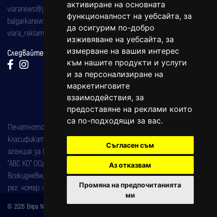
активиране на основната
viaranews@gmail.com
функционалност на уебсайта
,
за
balgarkanews@gmail.com
да осигурим по-добро
viara_reklama@mail.bg
изживяване на уебсайта
,
за
измерване на вашия интерес
Следвайте ни:
към нашите продукти и услуги
и за персонализиране на
маркетинговите
взаимодействия
,
за
предоставяне на реклами които
са по-подходящи за вас
.
Печатното издание на вестника е регистрирано в националния
класификатор на печатните издания (Българска национална
Съгласен съм
агенция за ISSN) под номер: ISSN 1312-4722.
"АВС КО" ООД е притежател на марката: Вяра информационен
Аз отказвам
всекидневник на югозападна България, със свидетелство за марка
Промяна на предпочитанията
рег. номер: 47857/11.05.2004 година.
ми
© 2026 Вяра News Всички права запазени!
Created by
DREAMmedia Creative Studio