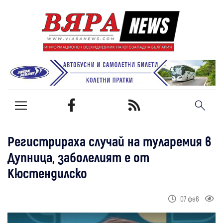
Регистрираха случай на туларемия в
Дупница, заболелият е от
Кюстендилско
07 фев