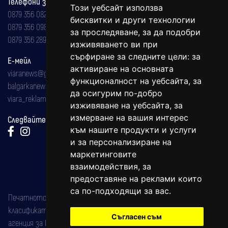
Телефони за реклама и абонаменти
Този уебсайт използва
0879 356 082
бисквитки и други технологии
0879 356 098
за проследяване, за да подобри
0879 356 289
изживяването ви при
сърфиране за следните цели:
за
Е-мейл
активиране на основната
viaranews@gmail.com
функционалност на уебсайта
,
за
balgarkanews@gmail.com
да осигурим по-добро
viara_reklama@mail.bg
изживяване на уебсайта
,
за
измерване на вашия интерес
Следвайте ни:
към нашите продукти и услуги
и за персонализиране на
маркетинговите
взаимодействия
,
за
предоставяне на реклами които
са по-подходящи за вас
.
Печатното издание на вестника е регистрирано в националния
класификатор на печатните издания (Българска национална
Съгласен съм
агенция за ISSN) под номер: ISSN 1312-4722.