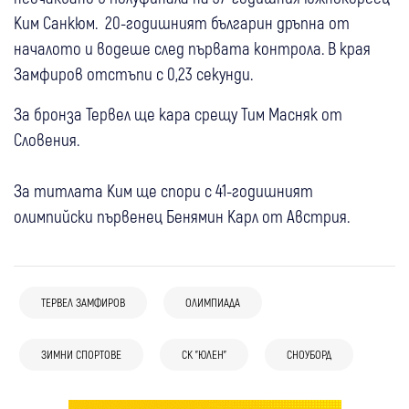
Ким Санкюм. 20-годишният българин дръпна от
началото и водеше след първата контрола. В края
Замфиров отстъпи с 0,23 секунди.
За бронза Тервел ще кара срещу Тим Масняк от
Словения.
За титлата Ким ще спори с 41-годишният
олимпийски първенец Бенямин Карл от Австрия.
ТЕРВЕЛ ЗАМФИРОВ
ОЛИМПИАДА
ЗИМНИ СПОРТОВЕ
СК "ЮЛЕН"
СНОУБОРД