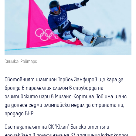
Снимка: Ройтерс
Световният шампион Тервел Замфиров ще кара за
бронза в паралелния слалом в сноуборда на
олимпийските игри в Милано-Кортина. Той има шанс
да донесе седми олимпийски медал за страната ни,
предаде БНР.
Състезателят на СК "Юлен" Банско отстъпи
неочаквано в полуфинала на 37-годишния южнокореец