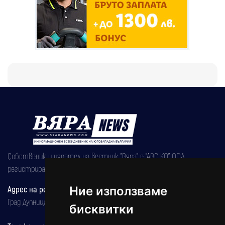
Собственик и издател на вестник "Вяра" е "АВС КО" ООД,
регистрирана на 08.05.2002 година.
Адрес на редакцията
Ние използваме
Град Дупница, ул.''Христо Ботев" 43
бисквитки