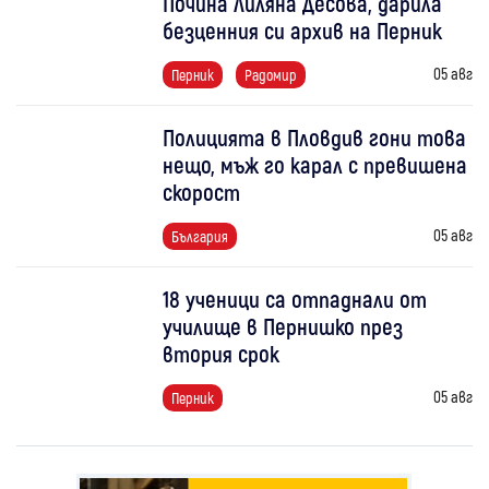
Почина Лиляна Десова, дарила
безценния си архив на Перник
05 авг
Перник
Радомир
Полицията в Пловдив гони това
нещо, мъж го карал с превишена
скорост
05 авг
България
18 ученици са отпаднали от
училище в Пернишко през
втория срок
05 авг
Перник