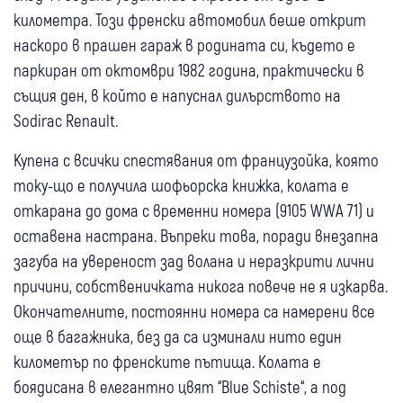
километра. Този френски автомобил беше открит
наскоро в прашен гараж в родината си, където е
паркиран от октомври 1982 година, практически в
същия ден, в който е напуснал дилърството на
Sodirac Renault.
Купена с всички спестявания от французойка, която
току-що е получила шофьорска книжка, колата е
откарана до дома с временни номера (9105 WWA 71) и
оставена настрана. Въпреки това, поради внезапна
загуба на увереност зад волана и неразкрити лични
причини, собственичката никога повече не я изкарва.
Окончателните, постоянни номера са намерени все
още в багажника, без да са изминали нито един
километър по френските пътища. Колата е
боядисана в елегантно цвят “Blue Schiste“, а под