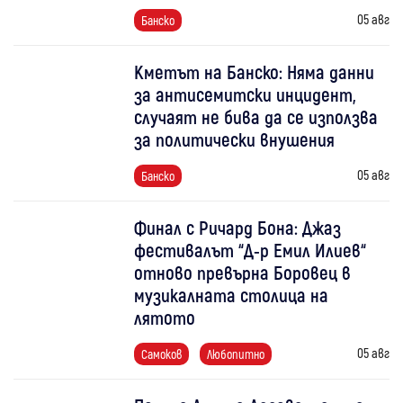
05 авг
Банско
Кметът на Банско: Няма данни
за антисемитски инцидент,
случаят не бива да се използва
за политически внушения
05 авг
Банско
Финал с Ричард Бона: Джаз
фестивалът “Д-р Емил Илиев“
отново превърна Боровец в
музикалната столица на
лятото
05 авг
Самоков
Любопитно