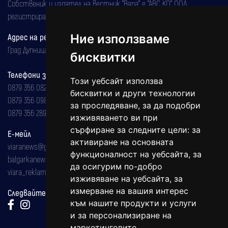
Собственик и издател на вестник "Вяра" е "АВС КО" ООД,
регистрирана на 08.05.2002 година.
Адрес на редакцията
Ние използваме
Град Дупница, ул.''Христо Ботев" 43
бисквитки
Телефони за реклама и абонаменти
Този уебсайт използва
0879 356 082
бисквитки и други технологии
0879 356 098
за проследяване, за да подобри
0879 356 289
изживяването ви при
сърфиране за следните цели:
за
Е-мейл
активиране на основната
viaranews@gmail.com
функционалност на уебсайта
,
за
balgarkanews@gmail.com
да осигурим по-добро
viara_reklama@mail.bg
изживяване на уебсайта
,
за
измерване на вашия интерес
Следвайте ни:
към нашите продукти и услуги
и за персонализиране на
маркетинговите