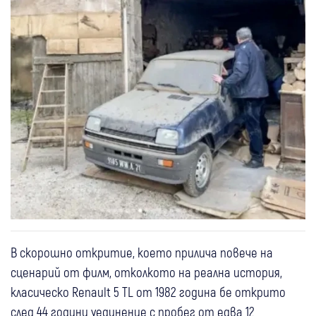
В скорошно откритие, което прилича повече на
сценарий от филм, отколкото на реална история,
класическо Renault 5 TL от 1982 година бе открито
след 44 години уединение с пробег от едва 12