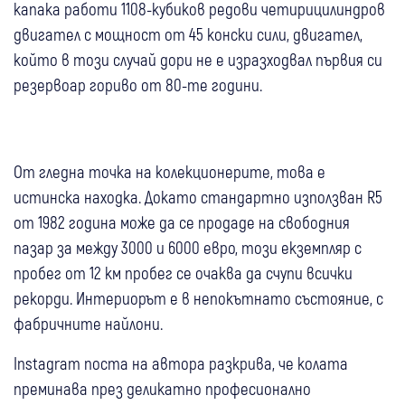
капака работи 1108-кубиков редови четирицилиндров
двигател с мощност от 45 конски сили, двигател,
който в този случай дори не е изразходвал първия си
резервоар гориво от 80-те години.
От гледна точка на колекционерите, това е
истинска находка. Докато стандартно използван R5
от 1982 година може да се продаде на свободния
пазар за между 3000 и 6000 евро, този екземпляр с
пробег от 12 км пробег се очаква да счупи всички
рекорди. Интериорът е в непокътнато състояние, с
фабричните найлони.
Instagram поста на автора разкрива, че колата
преминава през деликатно професионално