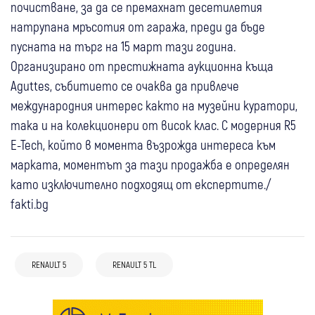
почистване, за да се премахнат десетилетия
натрупана мръсотия от гаража, преди да бъде
пусната на търг на 15 март тази година.
Организирано от престижната аукционна къща
Aguttes, събитието се очаква да привлече
международния интерес както на музейни куратори,
така и на колекционери от висок клас. С модерния R5
E-Tech, който в момента възрожда интереса към
марката, моментът за тази продажба е определян
като изключително подходящ от експертите./
fakti.bg
RENAULT 5
RENAULT 5 TL