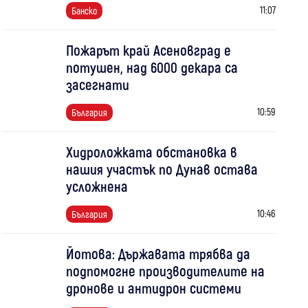
11:07
Банско
Пожарът край Асеновград е
потушен, над 6000 декара са
засегнати
10:59
България
Хидроложката обстановка в
нашия участък по Дунав остава
усложнена
10:46
България
Йотова: Държавата трябва да
подпомогне производителите на
дронове и антидрон системи