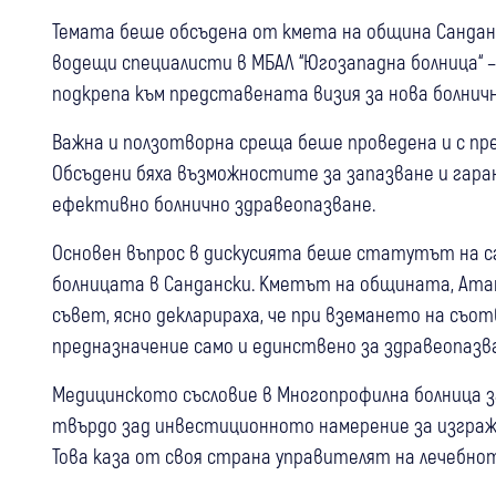
Темата беше обсъдена от кмета на община Сандан
водещи специалисти в МБАЛ “Югозападна болница“ 
подкрепа към представената визия за нова болничн
Важна и ползотворна среща беше проведена и с пр
Обсъдени бяха възможностите за запазване и гаран
ефективно болнично здравеопазване.
Основен въпрос в дискусията беше статутът на с
болницата в Сандански. Кметът на общината, Ата
съвет, ясно декларираха, че при вземането на с
предназначение само и единствено за здравеопазв
Медицинското съсловие в Многопрофилна болница з
твърдо зад инвестиционното намерение за изгражд
Това каза от своя страна управителят на лечебнот