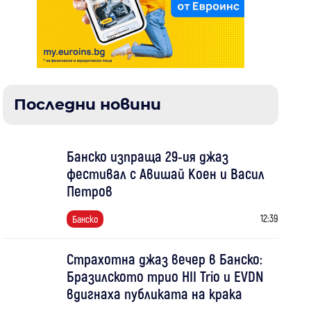
Последни новини
Банско изпраща 29-ия джаз
фестивал с Авишай Коен и Васил
Петров
12:39
Банско
Страхотна джаз вечер в Банско:
Бразилското трио HII Trio и EVDN
вдигнаха публиката на крака