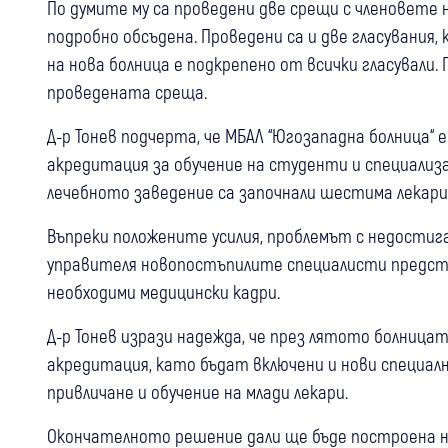
По думите му са проведени две срещи с членовете 
подробно обсъдена. Проведени са и две гласувания,
на нова болница е подкрепено от всички гласували.
проведената среща.
Д-р Тонев подчерта, че МБАЛ “Югозападна болница“
акредитация за обучение на студенти и специализа
лечебното заведение са започнали шестима лекари
Въпреки положените усилия, проблемът с недостига
управителя новопостъпилите специалисти предст
необходими медицински кадри.
Д-р Тонев изрази надежда, че през лятото болница
акредитация, като бъдат включени и нови специал
привличане и обучение на млади лекари.
Окончателното решение дали ще бъде построена н