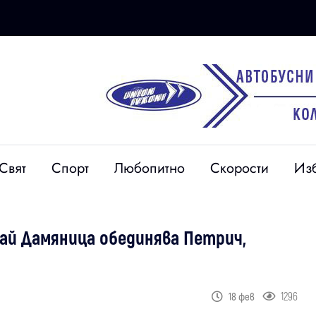
Свят
Спорт
Любопитно
Скорости
Из
ай Дамяница обединява Петрич,
1296
18 фев