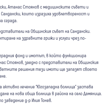
ски, Атанас Стоянов с медицинските съвети и
– Сандански, които изразиха удовлетвореност и
а сграда.
едставители на Общинския съвет на Сандански.
тиране на здравните грижи и услуги чрез по-
градния фонд и имотът, в който функционира
нас Стоянов, заедно с представители на Общинския
ъответните решения тези имоти ще запазят своето
ане.
а активно лечение “Югозападна болница“ застава
ане на нова обща болница в района на село Дамяница.
о заведение д-р Илия Тонев.