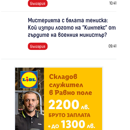
10:41
България
Мистерията с бялата тениска:
Кой изтри логото на "Кинтекс" от
гърдите на военния министър?
09:41
България