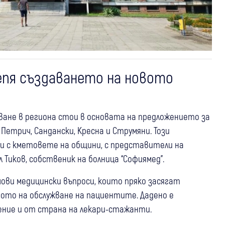
епя създаването на новото
ане в региона стои в основата на предложението за
етрич, Сандански, Кресна и Струмяни. Този
 с кметовете на общини, с представители на
Тиков, собственик на болница “Софиямед”.
чови медицински въпроси, които пряко засягат
ото на обслужване на пациентите. Дадено е
ние и от страна на лекари-стажанти.