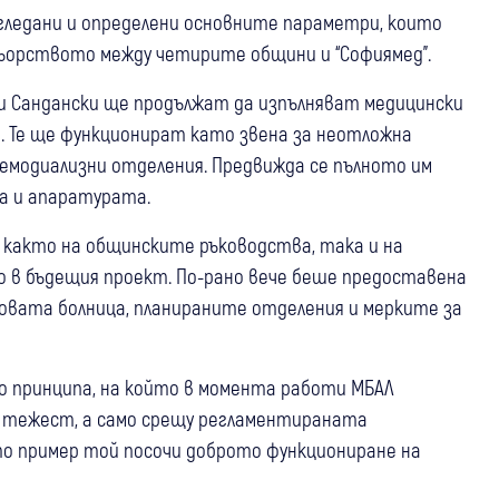
гледани и определени основните параметри, които
ньорството между четирите общини и “Софиямед”.
и Сандански ще продължат да изпълняват медицински
и. Те ще функционират като звена за неотложна
емодиализни отделения. Предвижда се пълното им
а и апаратурата.
 както на общинските ръководства, така и на
о в бъдещия проект. По-рано вече беше предоставена
овата болница, планираните отделения и мерките за
 принципа, на който в момента работи МБАЛ
а тежест, а само срещу регламентираната
ато пример той посочи доброто функциониране на