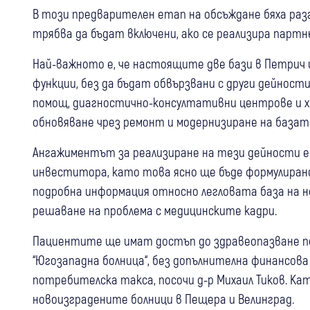
В този предварителен етап на обсъждане бяха раз
трябва да бъдат включени, ако се реализира парт
Най-важното е, че настоящите две бази в Петрич 
функции, без да бъдат обвързвани с други дейност
помощ, диагностично-консултативни центрове и х
обновяване чрез ремонт и модернизиране на базат
Ангажиментът за реализиране на тези дейности е
инвеститора, като това ясно ще бъде формулиран
подробна информация относно легловата база на н
решаване на проблема с медицинските кадри.
Пациентите ще имат достъп до здравеопазване по
“Югозападна болница“, без допълнителна финансов
потребителска такса, посочи д-р Михаил Тиков. К
новоизградените болници в Пещера и Велинград.