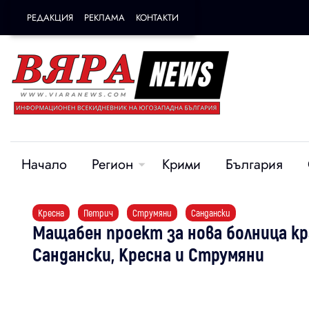
РЕДАКЦИЯ
РЕКЛАМА
КОНТАКТИ
Начало
Регион
Крими
България
Кресна
Петрич
Струмяни
Сандански
Мащабен проект за нова болница кр
Сандански, Кресна и Струмяни