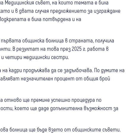
на Медицинския съвет, на които темата е била
 като и в двата случая предложението за изграждане
 Подкрепата е била потвърдена и на
 е първата общинска болница в страната, получила
нти. В резултат на това през 2025 г. работа в
 и четири медицински сестри.
 на кадри продължава да се задълбочава. По думите на
авляват незначителен процент от общия брой
та отново ще премине успешно процедура по
ности, което ще даде допълнителна възможност за
ова болница ще бъде взето от общинските съвети.