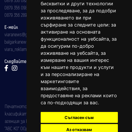
бисквитки и други технологии
0879 356 098
за проследяване, за да подобри
0879 356 289
изживяването ви при
сърфиране за следните цели:
за
Е-мейл
активиране на основната
viaranews@gmail.com
функционалност на уебсайта
,
за
balgarkanews@gmail.com
да осигурим по-добро
viara_reklama@mail.bg
изживяване на уебсайта
,
за
измерване на вашия интерес
Следвайте ни:
към нашите продукти и услуги
и за персонализиране на
маркетинговите
взаимодействия
,
за
предоставяне на реклами които
са по-подходящи за вас
.
Печатното издание на вестника е регистрирано в националния
класификатор на печатните издания (Българска национална
Съгласен съм
агенция за ISSN) под номер: ISSN 1312-4722.
"АВС КО" ООД е притежател на марката: Вяра информационен
Аз отказвам