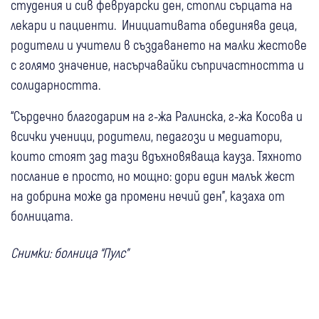
студения и сив февруарски ден, стопли сърцата на
лекари и пациенти. Инициативата обединява деца,
родители и учители в създаването на малки жестове
с голямо значение, насърчавайки съпричастността и
солидарността.
“Сърдечно благодарим на г-жа Ралинска, г-жа Косова и
всички ученици, родители, педагози и медиатори,
които стоят зад тази вдъхновяваща кауза. Тяхното
послание е просто, но мощно: дори един малък жест
на добрина може да промени нечий ден”, казаха от
болницата.
Снимки: болница “Пулс”