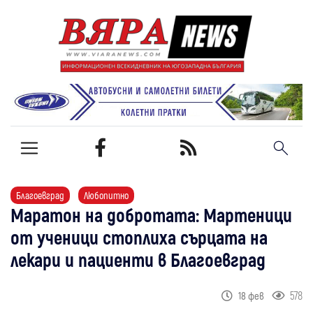
Благоевград
Любопитно
Маратон на добротата: Мартеници
от ученици стоплиха сърцата на
лекари и пациенти в Благоевград
578
18 фев