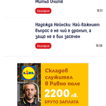
Митьо Очите
18:51
България
Надежда Нейнски: Най-важният
въпрос е не чий е дронът, а
защо не е бил засечен
18:08
България