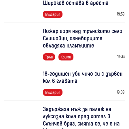
Широков остава в ареста
19:39
България
Пожар горя над трънското село
Слишовци, огнеборците
овладяха пламъците
19:33
Трън
Крими
18-годишен уби чичо си с дървен
кол в главата
19:09
България
Задържаха мъж за палеж на
луксозна кола пред хотел в
Слънчев бряг, смята се, че е на