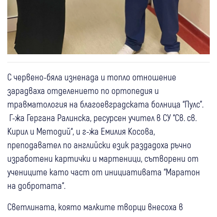
С червено-бяла изненада и топло отношение
зарадваха отделението по ортопедия и
травматология на благоевградската болница “Пулс”.
Г-жа Гергана Ралинска, ресурсен учител в СУ “Св. св.
Кирил и Методий“, и г-жа Емилия Косова,
преподавател по английски език раздадоха ръчно
изработени картички и мартеници, сътворени от
учениците като част от инициативата “Маратон
на добротата“.
Светлината, която малките творци внесоха в