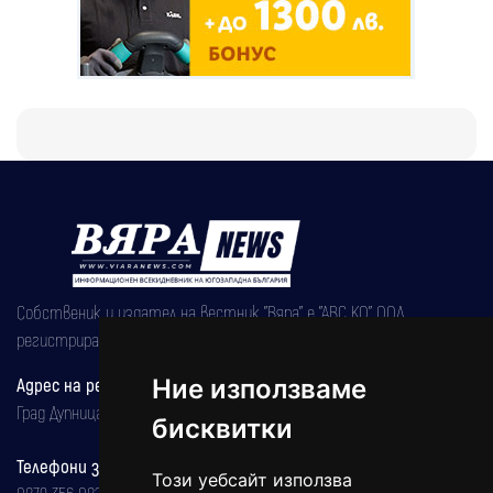
Собственик и издател на вестник "Вяра" е "АВС КО" ООД,
регистрирана на 08.05.2002 година.
Адрес на редакцията
Ние използваме
Град Дупница, ул.''Христо Ботев" 43
бисквитки
Телефони за реклама и абонаменти
Този уебсайт използва
0879 356 082