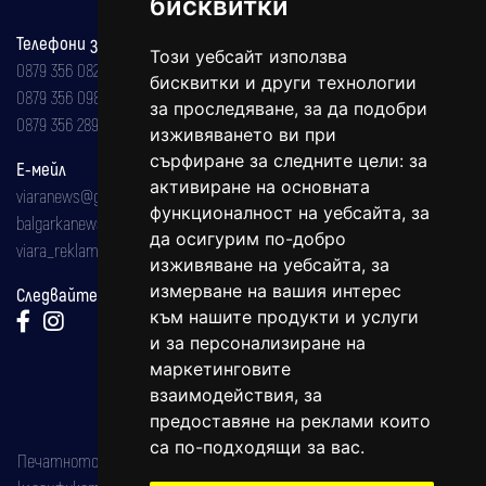
бисквитки
Телефони за реклама и абонаменти
Този уебсайт използва
0879 356 082
бисквитки и други технологии
0879 356 098
за проследяване, за да подобри
0879 356 289
изживяването ви при
сърфиране за следните цели:
за
Е-мейл
активиране на основната
viaranews@gmail.com
функционалност на уебсайта
,
за
balgarkanews@gmail.com
да осигурим по-добро
viara_reklama@mail.bg
изживяване на уебсайта
,
за
измерване на вашия интерес
Следвайте ни:
към нашите продукти и услуги
и за персонализиране на
маркетинговите
взаимодействия
,
за
предоставяне на реклами които
са по-подходящи за вас
.
Печатното издание на вестника е регистрирано в националния