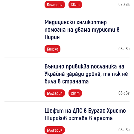
08 авг
България
Свят
Медицински хеликоптер
помогна на двама туристи в
Пирин
08 авг
Банско
Външно привиква посланика на
Украйна заради дрона, тя пък не
била в страната
08 авг
България
Свят
Шефът на ДПС в Бургас Христо
Широков остава в ареста
08 авг
България