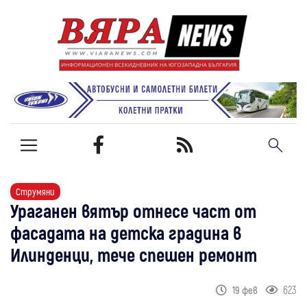
Струмяни
Ураганен вятър отнесе част от
фасадата на детска градина в
Илинденци, тече спешен ремонт
623
19 фев