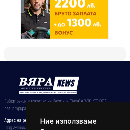
Собственик и издател на вестник "Вяра" е "АВС КО" ООД,
регистрирана на 08.05.2002 година.
Ние използваме
Адрес на редакцията
Град Дупница, ул.''Христо Ботев" 43