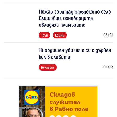
Пожар горя над трънското село
Слишовци, огнеборците
овладяха пламъците
08 авг
Трън
Крими
18-годишен уби чичо си с дървен
кол в главата
08 авг
България