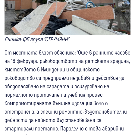
Снимка: ФБ група "СТРУМЯНИ"
От местната власт обясниха: “Още в ранните часове
на 18 февруари ръководството на детската градина,
кметството в Илинденци и общинското
ръководство са предприели незабавни действия за
обезопасяване на сградата и осигуряване на
нормалното протичане на учебния процес.
Компрометираната външна изолация вече е
отстранена, а спешни ремонтно-възстановителни
дейности за нейното възстановяване са
стартирали поетапно. Паралелно с това аварийни