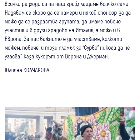
всички разходи са на наш гръб,плащаме всичко сами.
Надявам се скоро да се намери и някой спонсор, за да
може да се разраства групата, да имаме повече
участия и в други градове на Италия, а може и в
Европа. За нас важното е да участваме, колкото
можем, повече, и този пламък за “Сурва” никога да не
угасва“, каза кукерът от Верона и Джерман.
Юлияна КОЛЧАКОВА