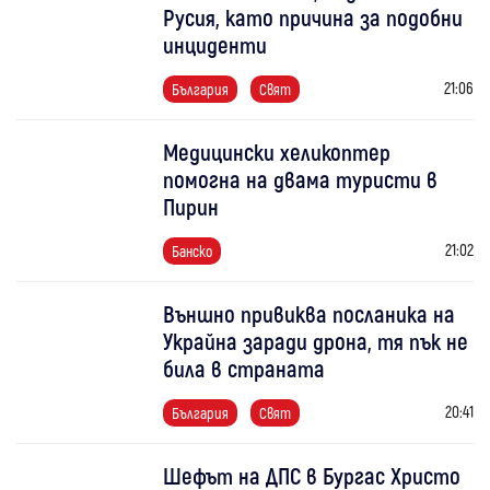
Русия, като причина за подобни
инциденти
21:06
България
Свят
Медицински хеликоптер
помогна на двама туристи в
Пирин
21:02
Банско
Външно привиква посланика на
Украйна заради дрона, тя пък не
била в страната
20:41
България
Свят
Шефът на ДПС в Бургас Христо