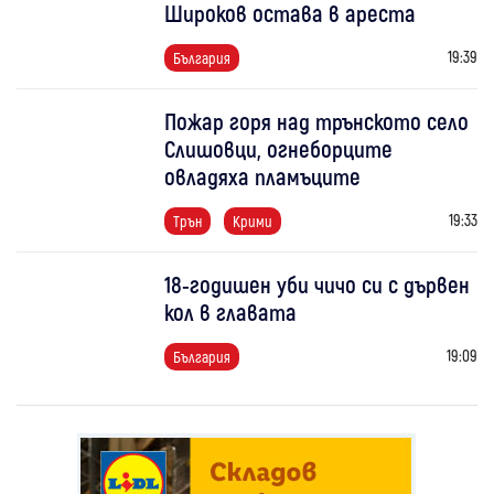
Широков остава в ареста
19:39
България
Пожар горя над трънското село
Слишовци, огнеборците
овладяха пламъците
19:33
Трън
Крими
18-годишен уби чичо си с дървен
кол в главата
19:09
България