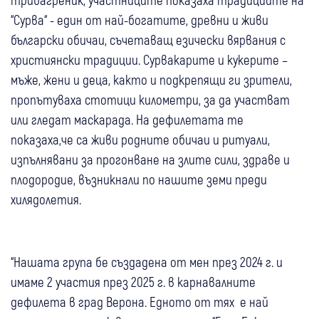
“Сурва“ - един от най-богатите, древни и живи
български обичаи, съчетаващ езически вярвания с
християнски традиции. Сурвакарите и кукерите –
мъже, жени и деца, както и подкрепящи ги зрители,
пропътуваха стотици километри, за да участват
или гледат маскарада. На дефилетата те
показаха,че са живи родните обичаи и ритуали,
изпълнявани за прогонване на злите сили, здраве и
плодородие, възникнали по нашите земи преди
хилядолетия.
“Нашата група бе създадена от мен през 2024 г. и
имаме 2 участия през 2025 г. в карнавалните
дефилета в град Верона. Едното от тях е най