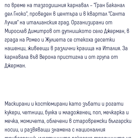
по време на тазгодишния карнавал – “Гран Баканал
дел Гноко“, проведен в центъра и в квартал “Санта
Лучия“ на италианския град. Организирани от
Мирослав Димитров от дупнишкото село Джерман, в
града на Ромео и Жулиета се стекоха десетки
нашенци, живеещи в различни краища на Италия. За
карнавала във Верона пристигна и от група от
Джерман.
Маскирани и костюмирани като зъбати и рогати
кукери, четници, булка и младоженец, поп, мечкарка и
мечка, момичета, облечени в старовремски български
носии, и развяващи знамена с националния
трибагреник, участниците показаха традициите на