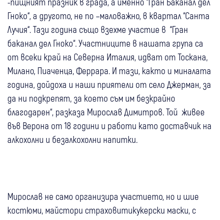
-пищният празник в града, а именно “Гран Баканал дел
Гноко“, а другото, не по –маловажно, в квартал “Санта
Лучия“. Тази година също взехме участие в “Гран
баканал дел Гноко“. Участниците в нашата група са
от всеки край на Северна Италия, идват от Тоскана,
Милано, Пиаченца, Феррара. И тази, както и миналата
година, дойдоха и наши приятели от село Джерман, за
да ни подкрепят, за което съм им безкрайно
благодарен“, разказа Мирослав Димитров. Той живее
във Верона от 18 години и работи като доставчик на
алкохолни и безалкохолни напитки.
Мирослав не само организира участието, но и шие
костюми, майстори страховитикукерски маски, с