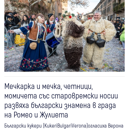
Мечкарка и мечка, четници,
момичета със старовремски носии
развяха български знамена в града
на Ромео и Жулиета
Български кукери (KukeriBulgariVerona)огласиха Верона