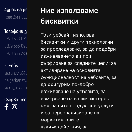
Ние използваме
Адрес на редакцията
Град Дупница, ул.''Христо Ботев" 43
бисквитки
Телефони за реклама и абонаменти
Този уебсайт използва
0879 356 082
бисквитки и други технологии
0879 356 098
за проследяване, за да подобри
0879 356 289
изживяването ви при
сърфиране за следните цели:
за
Е-мейл
активиране на основната
viaranews@gmail.com
функционалност на уебсайта
,
за
balgarkanews@gmail.com
да осигурим по-добро
viara_reklama@mail.bg
изживяване на уебсайта
,
за
измерване на вашия интерес
Следвайте ни:
към нашите продукти и услуги
и за персонализиране на
маркетинговите
взаимодействия
,
за