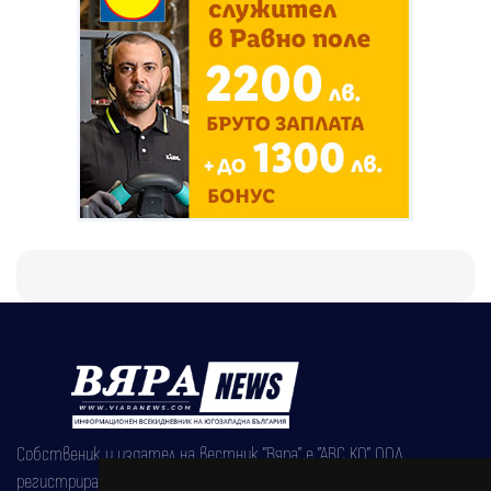
Собственик и издател на вестник "Вяра" е "АВС КО" ООД,
регистрирана на 08.05.2002 година.