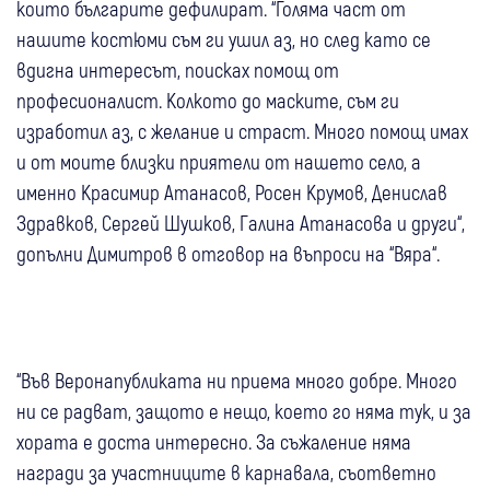
които българите дефилират. “Голяма част от
нашите костюми съм ги ушил аз, но след като се
вдигна интересът, поисках помощ от
професионалист. Колкото до маските, съм ги
изработил аз, с желание и страст. Много помощ имах
и от моите близки приятели от нашето село, а
именно Красимир Атанасов, Росен Крумов, Денислав
Здравков, Сергей Шушков, Галина Атанасова и други“,
допълни Димитров в отговор на въпроси на “Вяра“.
“Във Веронапубликата ни приема много добре. Много
ни се радват, защото е нещо, което го няма тук, и за
хората е доста интересно. За съжаление няма
награди за участниците в карнавала, съответно