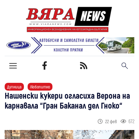
Дупница
Любопитно
Нашенски кукери огласиха Верона на
карнавала “Гран Баканал дел Гноко“
672
22 фев